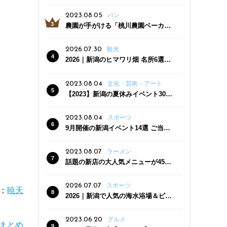
っぷり！かき氷専門店「杜々堂」燕
三条駅近くにオープン
2023.08.05
パン
農園が手がける「桃川農園ベーカリ
ー」村上市にオープン！ 旬野菜を使
った焼きたてパンのほか、ジェラー
2026.07.30
観光
トやスムージーも
2026｜新潟のヒマワリ畑 名所6選
夏ならではの花の絶景
2023.08.04
文化・芸術・アート
【2023】新潟の夏休みイベント30
選 子どもと一緒に夏を満喫！
2023.08.04
スポーツ
9月開催の新潟イベント14選 ご当地
グルメ＆地酒の販売、スポーツイベ
ントも
2023.08.07
ラーメン
話題の新店の大人気メニューが450
円引き！「たまる屋 新発田店」で新
クーポン登場
2026.07.07
スポーツ
：
暁天
2026｜新潟で人気の海水浴場＆ビー
チ10選
2023.06.20
グルメ
9まとめ