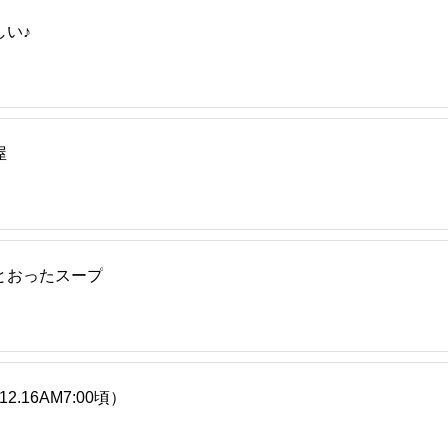
い♪
屋
とおったスープ
.16AM7:00頃）