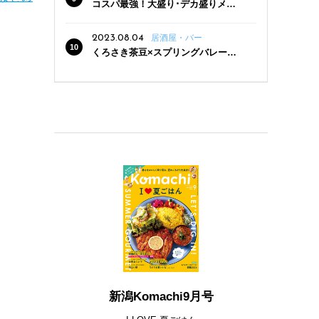
コスパ最強！大盛り･デカ盛りメニ
ューがある新潟の食堂12選
2023.08.04
居酒屋・バー
くろさき茶豆×スプリングバレー豊
潤〈496〉×お店イチオシメニューの
3点セットが800円！ 新潟駅周辺5店
舗で「くろさき茶豆で乾杯！キャン
ペーン」8/7(月)スタート
新潟Komachi9月号