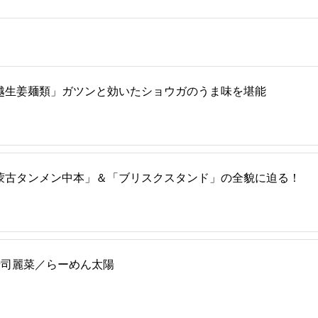
越生姜麺類」ガツンと効いたショウガのうま味を堪能
蒙古タンメン中本」＆「ブリスクスタンド」の全貌に迫る！
2｜清司麗菜／らーめん太陽