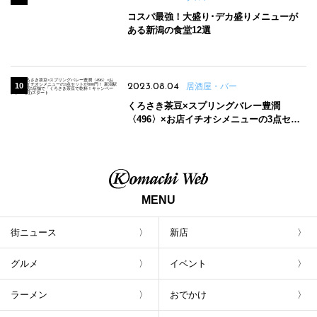
コスパ最強！大盛り･デカ盛りメニューが
ある新潟の食堂12選
2023.08.04
居酒屋・バー
くろさき茶豆×スプリングバレー豊潤
〈496〉×お店イチオシメニューの3点セッ
トが800円！ 新潟駅周辺5店舗で「くろさき
茶豆で乾杯！キャンペーン」8/7(月)スター
ト
MENU
街ニュース
新店
グルメ
イベント
ラーメン
おでかけ