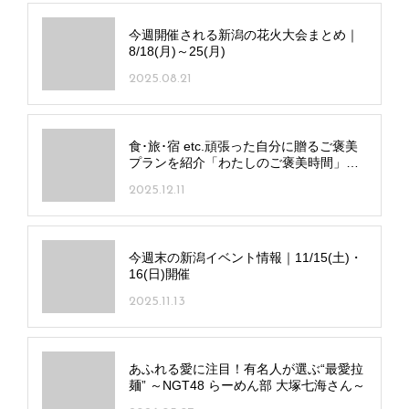
今週開催される新潟の花火大会まとめ｜
8/18(月)～25(月)
2025.08.21
食･旅･宿 etc.頑張った自分に贈るご褒美
プランを紹介「わたしのご褒美時間」～
和食～
2025.12.11
今週末の新潟イベント情報｜11/15(土)・
16(日)開催
2025.11.13
あふれる愛に注目！有名人が選ぶ“最愛拉
麺” ～NGT48 らーめん部 大塚七海さん～