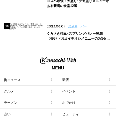
コスパ最強！大盛り･デカ盛りメニューが
ある新潟の食堂12選
2023.08.04
居酒屋・バー
くろさき茶豆×スプリングバレー豊潤
〈496〉×お店イチオシメニューの3点セッ
トが800円！ 新潟駅周辺5店舗で「くろさき
茶豆で乾杯！キャンペーン」8/7(月)スター
ト
MENU
街ニュース
新店
グルメ
イベント
ラーメン
おでかけ
占い
ビューティー