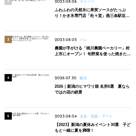
2023.08.06
スイーツ
ふわふわの天然氷に果実ソースがたっぷ
り！かき氷専門店「杜々堂」燕三条駅近く
にオープン
2023.08.05
パン
農園が手がける「桃川農園ベーカリー」村
上市にオープン！ 旬野菜を使った焼きたて
パンのほか、ジェラートやスムージーも
2026.07.30
観光
2026｜新潟のヒマワリ畑 名所6選 夏なら
ではの花の絶景
2023.08.04
文化・芸術・アート
【2023】新潟の夏休みイベント30選 子ど
もと一緒に夏を満喫！