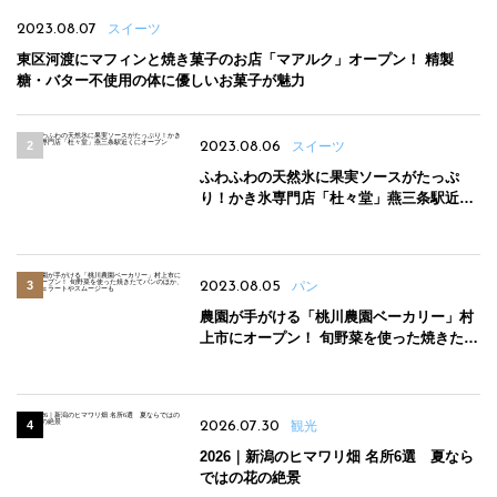
2023.08.07
スイーツ
東区河渡にマフィンと焼き菓子のお店「マアルク」オープン！ 精製
糖・バター不使用の体に優しいお菓子が魅力
2023.08.06
スイーツ
ふわふわの天然氷に果実ソースがたっぷ
り！かき氷専門店「杜々堂」燕三条駅近く
にオープン
2023.08.05
パン
農園が手がける「桃川農園ベーカリー」村
上市にオープン！ 旬野菜を使った焼きたて
パンのほか、ジェラートやスムージーも
2026.07.30
観光
2026｜新潟のヒマワリ畑 名所6選 夏なら
ではの花の絶景