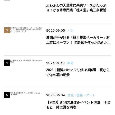
ふわふわの天然氷に果実ソースがたっぷ
り！かき氷専門店「杜々堂」燕三条駅近く
にオープン
2023.08.05
パン
農園が手がける「桃川農園ベーカリー」村
上市にオープン！ 旬野菜を使った焼きたて
パンのほか、ジェラートやスムージーも
2026.07.30
観光
2026｜新潟のヒマワリ畑 名所6選 夏なら
ではの花の絶景
2023.08.04
文化・芸術・アート
【2023】新潟の夏休みイベント30選 子ど
もと一緒に夏を満喫！