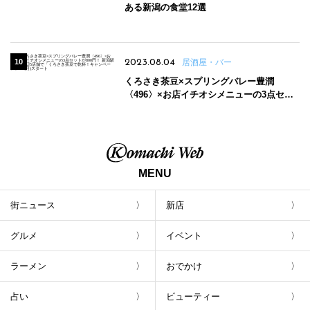
ある新潟の食堂12選
2023.08.04
居酒屋・バー
くろさき茶豆×スプリングバレー豊潤
〈496〉×お店イチオシメニューの3点セッ
トが800円！ 新潟駅周辺5店舗で「くろさき
茶豆で乾杯！キャンペーン」8/7(月)スター
ト
MENU
街ニュース
新店
グルメ
イベント
ラーメン
おでかけ
占い
ビューティー