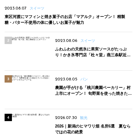
2023.08.07
スイーツ
東区河渡にマフィンと焼き菓子のお店「マアルク」オープン！ 精製
糖・バター不使用の体に優しいお菓子が魅力
2023.08.06
スイーツ
ふわふわの天然氷に果実ソースがたっぷ
り！かき氷専門店「杜々堂」燕三条駅近く
にオープン
2023.08.05
パン
農園が手がける「桃川農園ベーカリー」村
上市にオープン！ 旬野菜を使った焼きたて
パンのほか、ジェラートやスムージーも
2026.07.30
観光
2026｜新潟のヒマワリ畑 名所6選 夏なら
ではの花の絶景