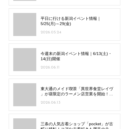
平日に行ける新潟イベント情報｜
5/25(月)～29(金)
2026.05.24
今週末の新潟イベント情報｜6/13(土)・
14(日)開催
2026.06.11
東大通のメイド喫茶「異世界食堂レイヴ
」が昼限定のラーメン店営業を開始！シ
ョウガじょうゆラーメンと一品料理で昼
2026.06.13
飲みも
三条の人気古着ショップ「pocket」が古