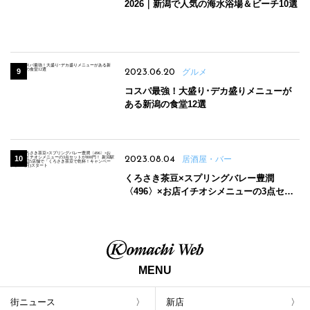
2026｜新潟で人気の海水浴場＆ビーチ10選
2023.06.20
グルメ
コスパ最強！大盛り･デカ盛りメニューが
ある新潟の食堂12選
2023.08.04
居酒屋・バー
くろさき茶豆×スプリングバレー豊潤
〈496〉×お店イチオシメニューの3点セッ
トが800円！ 新潟駅周辺5店舗で「くろさき
茶豆で乾杯！キャンペーン」8/7(月)スター
ト
MENU
街ニュース
新店