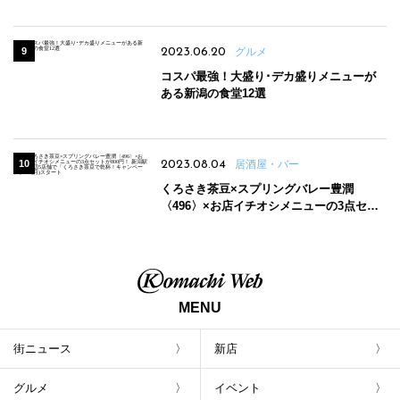
2023.06.20
グルメ
コスパ最強！大盛り･デカ盛りメニューが
ある新潟の食堂12選
2023.08.04
居酒屋・バー
くろさき茶豆×スプリングバレー豊潤
〈496〉×お店イチオシメニューの3点セッ
トが800円！ 新潟駅周辺5店舗で「くろさき
茶豆で乾杯！キャンペーン」8/7(月)スター
ト
MENU
街ニュース
新店
グルメ
イベント