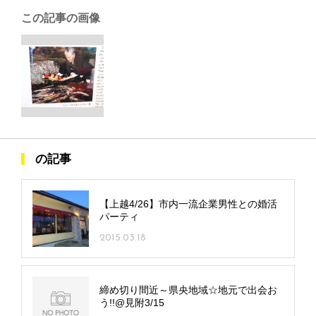
この記事の画像
の記事
【上越4/26】市内一流企業男性との婚活
パーティ
2015.03.18
締め切り間近～県央地域☆地元で出会お
う!!@見附3/15