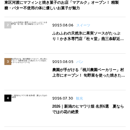
東区河渡にマフィンと焼き菓子のお店「マアルク」オープン！ 精製
糖・バター不使用の体に優しいお菓子が魅力
2023.08.06
スイーツ
ふわふわの天然氷に果実ソースがたっぷ
り！かき氷専門店「杜々堂」燕三条駅近く
にオープン
2023.08.05
パン
農園が手がける「桃川農園ベーカリー」村
上市にオープン！ 旬野菜を使った焼きたて
パンのほか、ジェラートやスムージーも
2026.07.30
観光
2026｜新潟のヒマワリ畑 名所6選 夏なら
ではの花の絶景