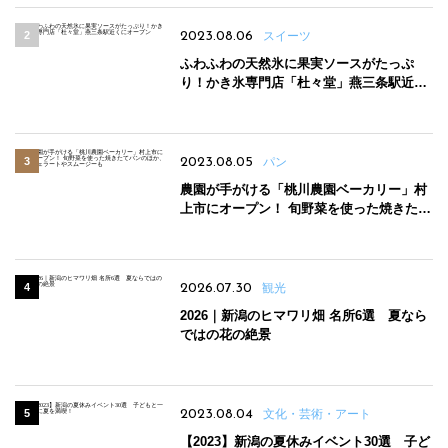
2023.08.06
スイーツ
ふわふわの天然氷に果実ソースがたっぷ
り！かき氷専門店「杜々堂」燕三条駅近く
にオープン
2023.08.05
パン
農園が手がける「桃川農園ベーカリー」村
上市にオープン！ 旬野菜を使った焼きたて
パンのほか、ジェラートやスムージーも
2026.07.30
観光
2026｜新潟のヒマワリ畑 名所6選 夏なら
ではの花の絶景
2023.08.04
文化・芸術・アート
【2023】新潟の夏休みイベント30選 子ど