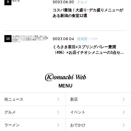
2023.06.20
グルメ
コスパ最強！大盛り･デカ盛りメニューが
ある新潟の食堂12選
2023.08.04
居酒屋・バー
くろさき茶豆×スプリングバレー豊潤
〈496〉×お店イチオシメニューの3点セッ
トが800円！ 新潟駅周辺5店舗で「くろさき
茶豆で乾杯！キャンペーン」8/7(月)スター
ト
MENU
街ニュース
新店
グルメ
イベント
ラーメン
おでかけ