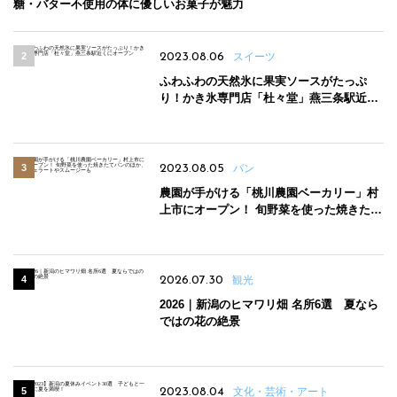
糖・バター不使用の体に優しいお菓子が魅力
2023.08.06
スイーツ
ふわふわの天然氷に果実ソースがたっぷ
り！かき氷専門店「杜々堂」燕三条駅近く
にオープン
2023.08.05
パン
農園が手がける「桃川農園ベーカリー」村
上市にオープン！ 旬野菜を使った焼きたて
パンのほか、ジェラートやスムージーも
2026.07.30
観光
2026｜新潟のヒマワリ畑 名所6選 夏なら
ではの花の絶景
2023.08.04
文化・芸術・アート