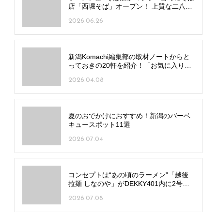
店「西堀そば」オープン！ 上質な二八そ
ばをお酒や料理と
2026.06.26
新潟Komachi編集部の取材ノートからと
っておきの20軒を紹介！「お気に入りラ
ンチ記録帖」
2026.04.08
夏のおでかけにおすすめ！新潟のバーベ
キュースポット11選
2026.07.04
コンセプトは“あの頃のラーメン”「越後
拉麺 しなのや」がDEKKY401内に2号店
をオープン！
2026.07.08