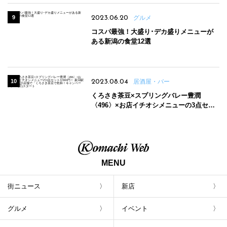
2023.06.20
グルメ
コスパ最強！大盛り･デカ盛りメニューが
ある新潟の食堂12選
2023.08.04
居酒屋・バー
くろさき茶豆×スプリングバレー豊潤
〈496〉×お店イチオシメニューの3点セッ
トが800円！ 新潟駅周辺5店舗で「くろさき
茶豆で乾杯！キャンペーン」8/7(月)スター
ト
MENU
街ニュース
新店
グルメ
イベント