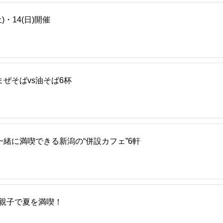
)・14(日)開催
ぜそばvs油そば6杯
一緒に満喫できる新潟の“併設カフェ”6軒
 親子で夏を満喫！