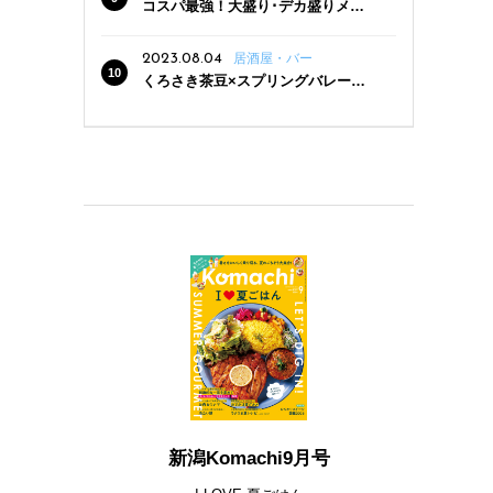
コスパ最強！大盛り･デカ盛りメニ
ューがある新潟の食堂12選
2023.08.04
居酒屋・バー
くろさき茶豆×スプリングバレー豊
潤〈496〉×お店イチオシメニューの
3点セットが800円！ 新潟駅周辺5店
舗で「くろさき茶豆で乾杯！キャン
ペーン」8/7(月)スタート
新潟Komachi9月号