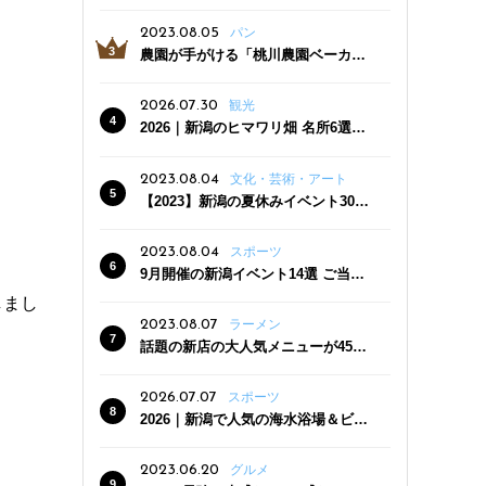
っぷり！かき氷専門店「杜々堂」燕
三条駅近くにオープン
2023.08.05
パン
農園が手がける「桃川農園ベーカリ
ー」村上市にオープン！ 旬野菜を使
った焼きたてパンのほか、ジェラー
2026.07.30
観光
トやスムージーも
2026｜新潟のヒマワリ畑 名所6選
夏ならではの花の絶景
2023.08.04
文化・芸術・アート
【2023】新潟の夏休みイベント30
選 子どもと一緒に夏を満喫！
2023.08.04
スポーツ
9月開催の新潟イベント14選 ご当地
グルメ＆地酒の販売、スポーツイベ
しまし
ントも
2023.08.07
ラーメン
話題の新店の大人気メニューが450
円引き！「たまる屋 新発田店」で新
クーポン登場
2026.07.07
スポーツ
2026｜新潟で人気の海水浴場＆ビー
チ10選
2023.06.20
グルメ