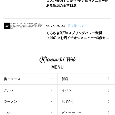
コスパ最強！大盛り･デカ盛りメニューが
ある新潟の食堂12選
2023.08.04
居酒屋・バー
くろさき茶豆×スプリングバレー豊潤
〈496〉×お店イチオシメニューの3点セッ
トが800円！ 新潟駅周辺5店舗で「くろさき
茶豆で乾杯！キャンペーン」8/7(月)スター
ト
MENU
街ニュース
新店
グルメ
イベント
ラーメン
おでかけ
占い
ビューティー