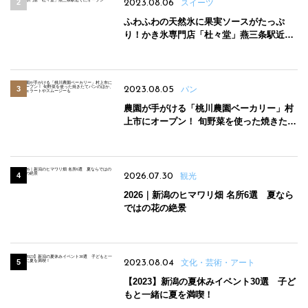
2023.08.06
スイーツ
ふわふわの天然氷に果実ソースがたっぷ
り！かき氷専門店「杜々堂」燕三条駅近く
にオープン
2023.08.05
パン
農園が手がける「桃川農園ベーカリー」村
上市にオープン！ 旬野菜を使った焼きたて
パンのほか、ジェラートやスムージーも
2026.07.30
観光
2026｜新潟のヒマワリ畑 名所6選 夏なら
ではの花の絶景
2023.08.04
文化・芸術・アート
【2023】新潟の夏休みイベント30選 子ど
もと一緒に夏を満喫！