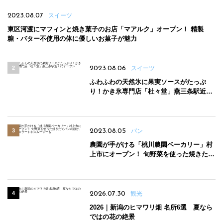
2023.08.07
スイーツ
東区河渡にマフィンと焼き菓子のお店「マアルク」オープン！ 精製
糖・バター不使用の体に優しいお菓子が魅力
2023.08.06
スイーツ
ふわふわの天然氷に果実ソースがたっぷ
り！かき氷専門店「杜々堂」燕三条駅近く
にオープン
2023.08.05
パン
農園が手がける「桃川農園ベーカリー」村
上市にオープン！ 旬野菜を使った焼きたて
パンのほか、ジェラートやスムージーも
2026.07.30
観光
2026｜新潟のヒマワリ畑 名所6選 夏なら
ではの花の絶景