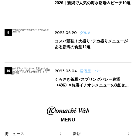
2026｜新潟で人気の海水浴場＆ビーチ10選
2023.06.20
グルメ
コスパ最強！大盛り･デカ盛りメニューが
ある新潟の食堂12選
2023.08.04
居酒屋・バー
くろさき茶豆×スプリングバレー豊潤
〈496〉×お店イチオシメニューの3点セッ
トが800円！ 新潟駅周辺5店舗で「くろさき
茶豆で乾杯！キャンペーン」8/7(月)スター
ト
MENU
街ニュース
新店