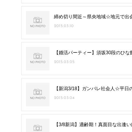
締め切り間近～県央地域☆地元で出会お
2015.03.10
【婚活パーティー】須坂30段のひな
2015.03.05
【新潟3/18】ガンバレ社会人☆平日
2015.03.04
【3/8新潟】適齢期！真面目な出逢い