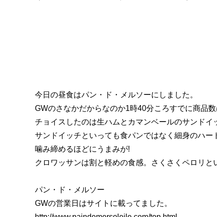
今日の昼食はパン・ド・メルソーにしました。
GWのさなかだからなのか1時40分ころすでに商品
チョイスしたのは生ハムとカマンベールのサンドイ
サンドイッチといっても食パンではなく細身のハー
噛み締めるほどにうまみが!
クロワッサンは割と軽めの食感。さくさくペロリと
パン・ド・メルソー
GWの営業日はサイトに載ってました。
http://www.paindemersoleile.com/top.html