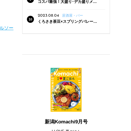
コスパ最強！大盛り･デカ盛りメニ
ューがある新潟の食堂12選
2023.08.04
居酒屋・バー
くろさき茶豆×スプリングバレー豊
潤〈496〉×お店イチオシメニューの
メルソー
3点セットが800円！ 新潟駅周辺5店
舗で「くろさき茶豆で乾杯！キャン
ペーン」8/7(月)スタート
新潟Komachi9月号