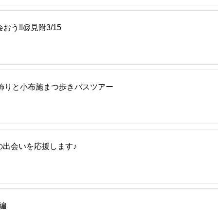
う!!@見附3/15
飾りと小布施まつ歩きバスツアー
の出会いを応援します♪
編