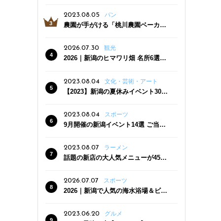
っぷり！かき氷専門店「杜々堂」燕
三条駅近くにオープン
2023.08.05
パン
農園が手がける「桃川農園ベーカリ
ー」村上市にオープン！ 旬野菜を使
った焼きたてパンのほか、ジェラー
2026.07.30
観光
トやスムージーも
2026｜新潟のヒマワリ畑 名所6選
夏ならではの花の絶景
2023.08.04
文化・芸術・アート
【2023】新潟の夏休みイベント30
選 子どもと一緒に夏を満喫！
2023.08.04
スポーツ
9月開催の新潟イベント14選 ご当地
グルメ＆地酒の販売、スポーツイベ
ントも
2023.08.07
ラーメン
話題の新店の大人気メニューが450
円引き！「たまる屋 新発田店」で新
クーポン登場
2026.07.07
スポーツ
2026｜新潟で人気の海水浴場＆ビー
チ10選
2023.06.20
グルメ