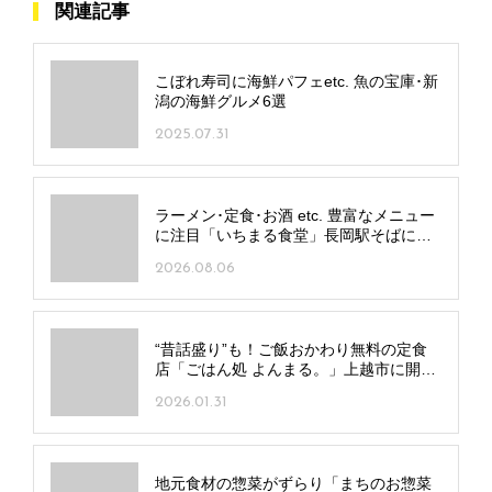
関連記事
こぼれ寿司に海鮮パフェetc. 魚の宝庫･新
潟の海鮮グルメ6選
2025.07.31
ラーメン･定食･お酒 etc. 豊富なメニュー
に注目「いちまる食堂」長岡駅そばにオ
ープン！
2026.08.06
“昔話盛り”も！ご飯おかわり無料の定食
店「ごはん処 よんまる。」上越市に開
店 名物･豚なんこつ煮込みは必食
2026.01.31
地元食材の惣菜がずらり「まちのお惣菜