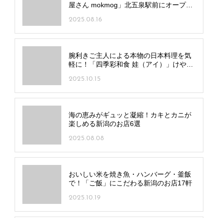
屋さん mokmog」北五泉駅前にオープ
ン！
2025.08.16
腕利きご主人による本物の日本料理を気
軽に！「四季彩和食 娃（アイ）」けやき
通りにオープン
2025.10.15
海の恵みがギュッと凝縮！カキとカニが
楽しめる新潟のお店6選
2025.08.08
おいしい米を焼き魚・ハンバーグ・釜飯
で！「ご飯」にこだわる新潟のお店17軒
2025.10.19