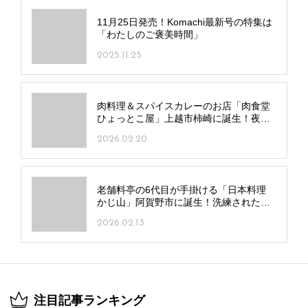
11月25日発売！Komachi最新号の特集は
「わたしのご褒美時間」
2025.11.25
肉料理＆スパイスカレーのお店「肉食堂
ひょっとこ屋」上越市柿崎に誕生！夜は
お酒とアラカルトも提供
2026.02.20
老舗料亭の6代目が手掛ける「日本料理
かじ山」阿賀野市に誕生！洗練された料
理×豊富な地酒＆酒器
2026.02.13
注目記事ランキング