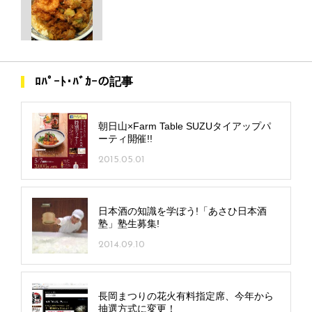
ﾛﾊﾟｰﾄ･ﾊﾞｶｰの記事
朝日山×Farm Table SUZUタイアップパ
ーティ開催!!
2015.05.01
日本酒の知識を学ぼう!「あさひ日本酒
塾」塾生募集!
2014.09.10
長岡まつりの花火有料指定席、今年から
抽選方式に変更！