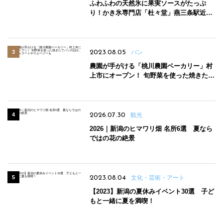
ふわふわの天然氷に果実ソースがたっぷ
り！かき氷専門店「杜々堂」燕三条駅近く
にオープン
2023.08.05
パン
農園が手がける「桃川農園ベーカリー」村
上市にオープン！ 旬野菜を使った焼きたて
パンのほか、ジェラートやスムージーも
2026.07.30
観光
2026｜新潟のヒマワリ畑 名所6選 夏なら
ではの花の絶景
2023.08.04
文化・芸術・アート
【2023】新潟の夏休みイベント30選 子ど
もと一緒に夏を満喫！