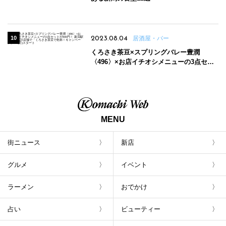
2023.08.04
居酒屋・バー
くろさき茶豆×スプリングバレー豊潤
〈496〉×お店イチオシメニューの3点セッ
トが800円！ 新潟駅周辺5店舗で「くろさき
茶豆で乾杯！キャンペーン」8/7(月)スター
ト
MENU
街ニュース
新店
グルメ
イベント
ラーメン
おでかけ
占い
ビューティー