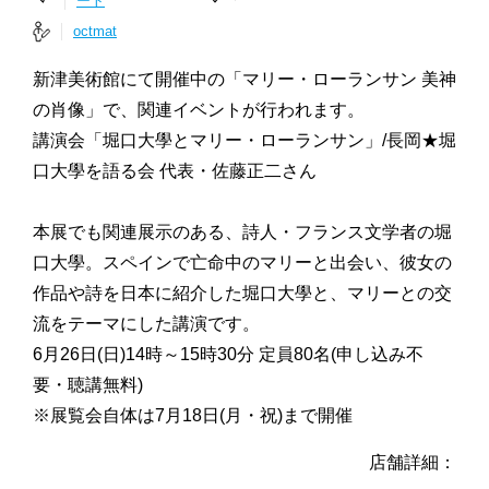
ート
octmat
新津美術館にて開催中の「マリー・ローランサン 美神
の肖像」で、関連イベントが行われます。
講演会「堀口大學とマリー・ローランサン」/長岡★堀
口大學を語る会 代表・佐藤正二さん
本展でも関連展示のある、詩人・フランス文学者の堀
口大學。スペインで亡命中のマリーと出会い、彼女の
作品や詩を日本に紹介した堀口大學と、マリーとの交
流をテーマにした講演です。
6月26日(日)14時～15時30分 定員80名(申し込み不
要・聴講無料)
※展覧会自体は7月18日(月・祝)まで開催
店舗詳細：