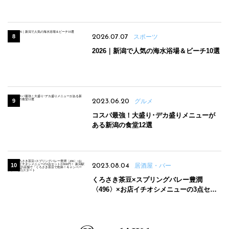
場
2026.07.07
スポーツ
2026｜新潟で人気の海水浴場＆ビーチ10選
2023.06.20
グルメ
コスパ最強！大盛り･デカ盛りメニューが
ある新潟の食堂12選
2023.08.04
居酒屋・バー
くろさき茶豆×スプリングバレー豊潤
〈496〉×お店イチオシメニューの3点セッ
トが800円！ 新潟駅周辺5店舗で「くろさき
茶豆で乾杯！キャンペーン」8/7(月)スター
ト