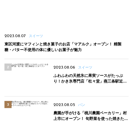
2023.08.07
スイーツ
東区河渡にマフィンと焼き菓子のお店「マアルク」オープン！ 精製
糖・バター不使用の体に優しいお菓子が魅力
2023.08.06
スイーツ
ふわふわの天然氷に果実ソースがたっぷ
り！かき氷専門店「杜々堂」燕三条駅近く
にオープン
2023.08.05
パン
農園が手がける「桃川農園ベーカリー」村
上市にオープン！ 旬野菜を使った焼きたて
パンのほか、ジェラートやスムージーも