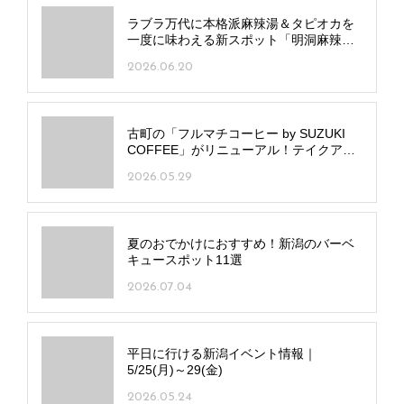
ラブラ万代に本格派麻辣湯＆タピオカを
一度に味わえる新スポット「明洞麻辣湯
／羊一茶」オープン！
2026.06.20
古町の「フルマチコーヒー by SUZUKI
COFFEE」がリニューアル！テイクアウ
ト窓・イートイン新設でメニューも進化
2026.05.29
夏のおでかけにおすすめ！新潟のバーベ
キュースポット11選
2026.07.04
平日に行ける新潟イベント情報｜
5/25(月)～29(金)
2026.05.24