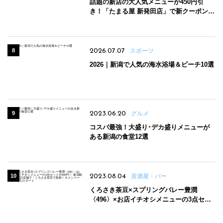
話題の新店の大人気メニューが450円引
き！「たまる屋 新発田店」で新クーポン登
場
2026.07.07
スポーツ
2026｜新潟で人気の海水浴場＆ビーチ10選
2023.06.20
グルメ
コスパ最強！大盛り･デカ盛りメニューが
ある新潟の食堂12選
2023.08.04
居酒屋・バー
くろさき茶豆×スプリングバレー豊潤
〈496〉×お店イチオシメニューの3点セッ
トが800円！ 新潟駅周辺5店舗で「くろさき
茶豆で乾杯！キャンペーン」8/7(月)スター