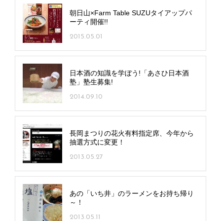
朝日山×Farm Table SUZUタイアップパ
ーティ開催!!
2015.05.01
日本酒の知識を学ぼう!「あさひ日本酒
塾」塾生募集!
2014.09.10
長岡まつりの花火有料指定席、今年から
抽選方式に変更！
2013.05.27
あの「いち井」のラーメンをお持ち帰り
～！
2013.05.11