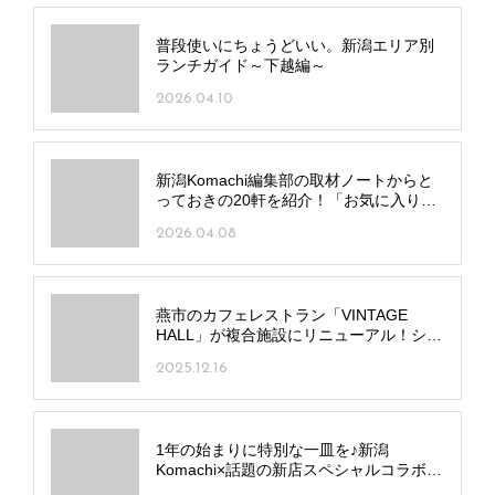
普段使いにちょうどいい。新潟エリア別
ランチガイド～下越編～
2026.04.10
新潟Komachi編集部の取材ノートからと
っておきの20軒を紹介！「お気に入りラ
ンチ記録帖」
2026.04.08
燕市のカフェレストラン「VINTAGE
HALL」が複合施設にリニューアル！ショ
ップやサウナを併設
2025.12.16
1年の始まりに特別な一皿を♪新潟
Komachi×話題の新店スペシャルコラボラ
ンチ