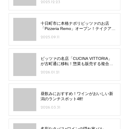
2025.12.23
十日町市に本格ナポリピッツァのお店
「Pizzeria Remo」オープン！テイクアウ
トも
2025.09.11
ピッツァの名店「CUCINA VITTORIA」
が古町通に移転！惣菜も販売する複合店
に
2026.01.21
昼飲みにおすすめ！ワインがおいしい新
潟のランチスポット4軒
2026.03.31
多彩なタパス×ワインの隠れ家バル