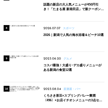
話題の新店の大人気メニューが450円引
き！「たまる屋 新発田店」で新クーポン登
場
2026.07.07
スポーツ
2026｜新潟で人気の海水浴場＆ビーチ10選
2023.06.20
グルメ
コスパ最強！大盛り･デカ盛りメニューが
ある新潟の食堂12選
2023.08.04
居酒屋・バー
くろさき茶豆×スプリングバレー豊潤
〈496〉×お店イチオシメニューの3点セッ
トが800円！ 新潟駅周辺5店舗で「くろさき