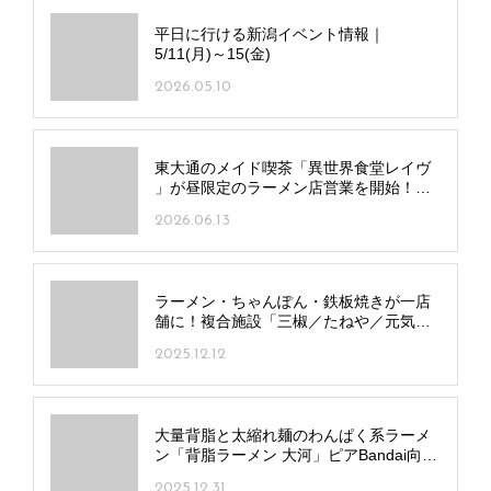
平日に行ける新潟イベント情報｜
5/11(月)～15(金)
2026.05.10
東大通のメイド喫茶「異世界食堂レイヴ
」が昼限定のラーメン店営業を開始！シ
ョウガじょうゆラーメンと一品料理で昼
2026.06.13
飲みも
ラーメン・ちゃんぽん・鉄板焼きが一店
舗に！複合施設「三椒／たねや／元気
亭」中央区愛宕に誕生
2025.12.12
大量背脂と太縮れ麺のわんぱく系ラーメ
ン「背脂ラーメン 大河」ピアBandai向か
いにオープン！
2025.12.31