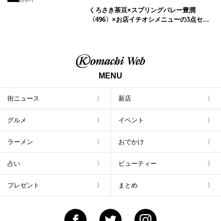
くろさき茶豆×スプリングバレー豊潤
〈496〉×お店イチオシメニューの3点セッ
トが800円！ 新潟駅周辺5店舗で「くろさき
茶豆で乾杯！キャンペーン」8/7(月)スター
ト
MENU
街ニュース
新店
グルメ
イベント
ラーメン
おでかけ
占い
ビューティー
プレゼント
まとめ