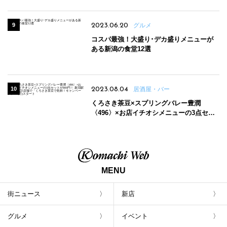
2023.06.20
グルメ
コスパ最強！大盛り･デカ盛りメニューが
ある新潟の食堂12選
2023.08.04
居酒屋・バー
くろさき茶豆×スプリングバレー豊潤
〈496〉×お店イチオシメニューの3点セッ
トが800円！ 新潟駅周辺5店舗で「くろさき
茶豆で乾杯！キャンペーン」8/7(月)スター
ト
MENU
街ニュース
新店
グルメ
イベント