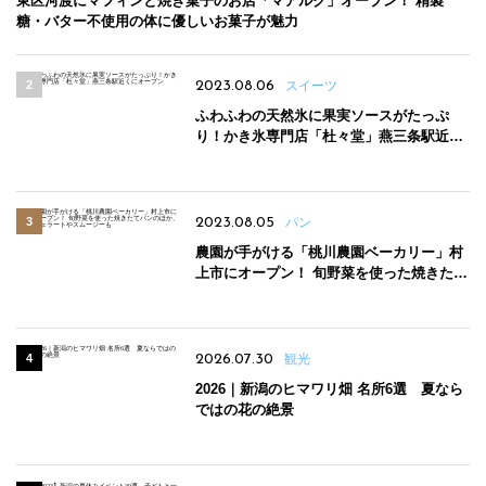
東区河渡にマフィンと焼き菓子のお店「マアルク」オープン！ 精製
糖・バター不使用の体に優しいお菓子が魅力
2023.08.06
スイーツ
ふわふわの天然氷に果実ソースがたっぷ
り！かき氷専門店「杜々堂」燕三条駅近く
にオープン
2023.08.05
パン
農園が手がける「桃川農園ベーカリー」村
上市にオープン！ 旬野菜を使った焼きたて
パンのほか、ジェラートやスムージーも
2026.07.30
観光
2026｜新潟のヒマワリ畑 名所6選 夏なら
ではの花の絶景