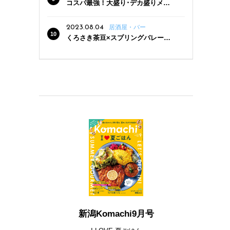
コスパ最強！大盛り･デカ盛りメニ
ューがある新潟の食堂12選
2023.08.04
居酒屋・バー
くろさき茶豆×スプリングバレー豊
潤〈496〉×お店イチオシメニューの
3点セットが800円！ 新潟駅周辺5店
舗で「くろさき茶豆で乾杯！キャン
ペーン」8/7(月)スタート
新潟Komachi9月号