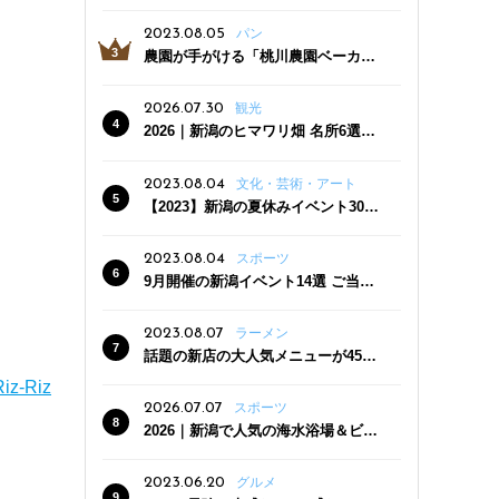
っぷり！かき氷専門店「杜々堂」燕
三条駅近くにオープン
2023.08.05
パン
農園が手がける「桃川農園ベーカリ
ー」村上市にオープン！ 旬野菜を使
った焼きたてパンのほか、ジェラー
2026.07.30
観光
トやスムージーも
2026｜新潟のヒマワリ畑 名所6選
夏ならではの花の絶景
2023.08.04
文化・芸術・アート
【2023】新潟の夏休みイベント30
選 子どもと一緒に夏を満喫！
2023.08.04
スポーツ
9月開催の新潟イベント14選 ご当地
グルメ＆地酒の販売、スポーツイベ
ントも
2023.08.07
ラーメン
話題の新店の大人気メニューが450
円引き！「たまる屋 新発田店」で新
Riz-Riz
クーポン登場
2026.07.07
スポーツ
2026｜新潟で人気の海水浴場＆ビー
チ10選
2023.06.20
グルメ