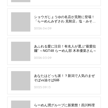
ショウガじょうゆの名店が見附に登場！
「らーめんみずさわ 見附店」塩・みそ・
とんこつメニューも
2026.04.09
あふれる愛に注目！有名人が選ぶ“最愛拉
麺” ～NGT48 らーめん部 木本優菜さん～
2026.03.09
あなたはどっち派！？新潟で人気のまぜ
そばvs油そば6杯
2025.09.13
らーめん潤グループに新業態！四川料理