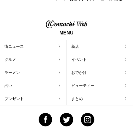
トが800円！ 新潟駅周辺5店舗で「くろさき
茶豆で乾杯！キャンペーン」8/7(月)スター
ト
MENU
街ニュース
新店
グルメ
イベント
ラーメン
おでかけ
占い
ビューティー
プレゼント
まとめ