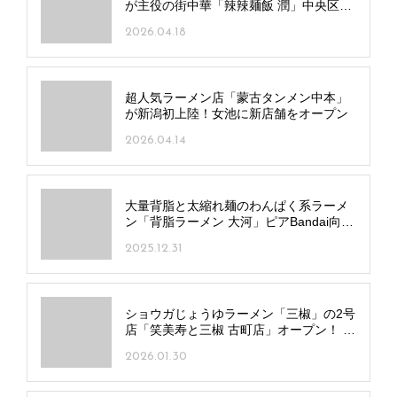
が主役の街中華「辣辣麺飯 潤」中央区弁
天にオープン
2026.04.18
超人気ラーメン店「蒙古タンメン中本」
が新潟初上陸！女池に新店舗をオープン
2026.04.14
大量背脂と太縮れ麺のわんぱく系ラーメ
ン「背脂ラーメン 大河」ピアBandai向か
いにオープン！
2025.12.31
ショウガじょうゆラーメン「三椒」の2号
店「笑美寿と三椒 古町店」オープン！ 多
彩な餃子を食べ飲み放題で
2026.01.30