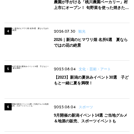
農園が手がける「桃川農園ベーカリー」村
上市にオープン！ 旬野菜を使った焼きたて
パンのほか、ジェラートやスムージーも
2026.07.30
観光
2026｜新潟のヒマワリ畑 名所6選 夏なら
ではの花の絶景
2023.08.04
文化・芸術・アート
【2023】新潟の夏休みイベント30選 子ど
もと一緒に夏を満喫！
2023.08.04
スポーツ
9月開催の新潟イベント14選 ご当地グルメ
＆地酒の販売、スポーツイベントも