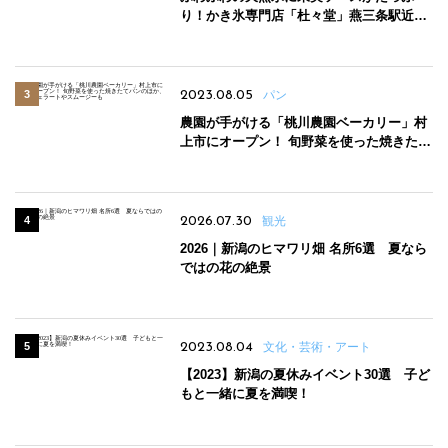
り！かき氷専門店「杜々堂」燕三条駅近く
にオープン
2023.08.05
パン
農園が手がける「桃川農園ベーカリー」村
上市にオープン！ 旬野菜を使った焼きたて
パンのほか、ジェラートやスムージーも
2026.07.30
観光
2026｜新潟のヒマワリ畑 名所6選 夏なら
ではの花の絶景
2023.08.04
文化・芸術・アート
【2023】新潟の夏休みイベント30選 子ど
もと一緒に夏を満喫！