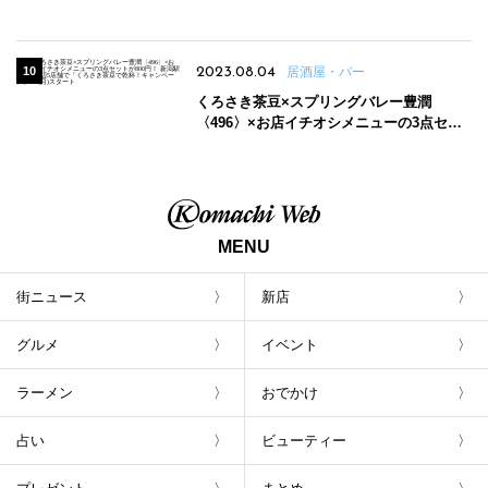
2023.08.04
居酒屋・バー
くろさき茶豆×スプリングバレー豊潤
〈496〉×お店イチオシメニューの3点セッ
トが800円！ 新潟駅周辺5店舗で「くろさき
茶豆で乾杯！キャンペーン」8/7(月)スター
ト
MENU
街ニュース
新店
グルメ
イベント
ラーメン
おでかけ
占い
ビューティー