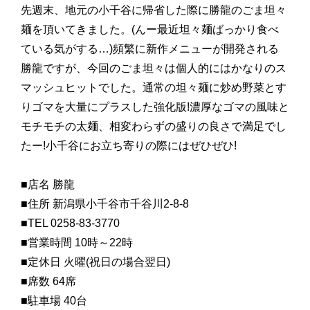
先週末、地元の小千谷に帰省した際に勝龍のごま坦々
麺を頂いてきました。(んー最近坦々麺ばっかり食べ
ている気がする…)頻繁に新作メニューが開発される
勝龍ですが、今回のごま坦々は個人的にはかなりのス
マッシュヒットでした。通常の坦々麺に炒め野菜とす
りゴマを大量にプラスした強化版!濃厚なゴマの風味と
モチモチの太麺、相変わらずの盛りの良さで満足でし
たー!小千谷にお立ち寄りの際にはぜひぜひ!
■店名 勝龍
■住所 新潟県小千谷市千谷川2-8-8
■TEL 0258-83-3770
■営業時間 10時～22時
■定休日 火曜(祝日の場合翌日)
■席数 64席
■駐車場 40台