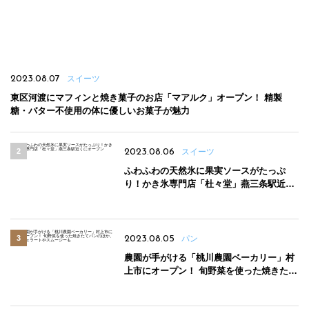
2023.08.07
スイーツ
東区河渡にマフィンと焼き菓子のお店「マアルク」オープン！ 精製
糖・バター不使用の体に優しいお菓子が魅力
2023.08.06
スイーツ
ふわふわの天然氷に果実ソースがたっぷ
り！かき氷専門店「杜々堂」燕三条駅近く
にオープン
2023.08.05
パン
農園が手がける「桃川農園ベーカリー」村
上市にオープン！ 旬野菜を使った焼きたて
パンのほか、ジェラートやスムージーも