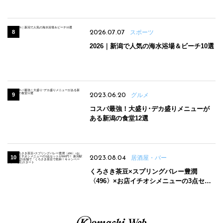
場
2026.07.07
スポーツ
2026｜新潟で人気の海水浴場＆ビーチ10選
2023.06.20
グルメ
コスパ最強！大盛り･デカ盛りメニューが
ある新潟の食堂12選
2023.08.04
居酒屋・バー
くろさき茶豆×スプリングバレー豊潤
〈496〉×お店イチオシメニューの3点セッ
トが800円！ 新潟駅周辺5店舗で「くろさき
茶豆で乾杯！キャンペーン」8/7(月)スター
ト