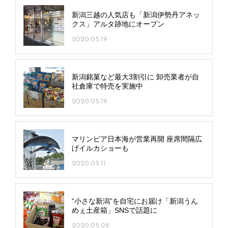
新潟三越の人気店も「新潟伊勢丹アネッ
クス」アルタ跡地にオープン
2020.05.19
新潟銘菓など最大3割引に 卸売業者が自
社倉庫で特売を実施中
2020.05.19
マリンピア日本海が営業再開 座席間隔広
げイルカショーも
2020.05.11
“小さな新潟”を自宅にお届け「新潟うん
めぇ土産箱」SNSで話題に
2020.05.08