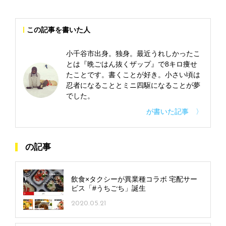
この記事を書いた人
小千谷市出身。独身。最近うれしかったこ
とは『晩ごはん抜くザップ』で8キロ痩せ
たことです。書くことが好き。小さい頃は
忍者になることとミニ四駆になることが夢
でした。
が書いた記事 〉
の記事
飲食×タクシーが異業種コラボ 宅配サー
ビス「#うちごち」誕生
2020.05.21