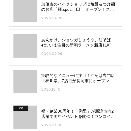
加茂市のバイクショップに焼麺＆つけ麺
のお店「麺.spot.土田 」オープン！スパ
イシーな自家製ダレと特注麺に注目
2026.04.26
あんかけ、ショウガじょうゆ、油そば
etc. いま注目の新潟ラーメン新店11軒
2026.02.26
実験的なメニューに注目！油そば専門店
「柿川亭」7店目が長岡市にオープン
2025.12.10
PR
祝・創業30周年！「満里」が新潟市内2
店舗で周年イベントを開催！ワンコイン
麺や豪華抽選会も
2026.07.01