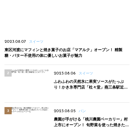
2023.08.07
スイーツ
東区河渡にマフィンと焼き菓子のお店「マアルク」オープン！ 精製
糖・バター不使用の体に優しいお菓子が魅力
2023.08.06
スイーツ
ふわふわの天然氷に果実ソースがたっぷ
り！かき氷専門店「杜々堂」燕三条駅近く
にオープン
2023.08.05
パン
農園が手がける「桃川農園ベーカリー」村
上市にオープン！ 旬野菜を使った焼きたて
パンのほか、ジェラートやスムージーも