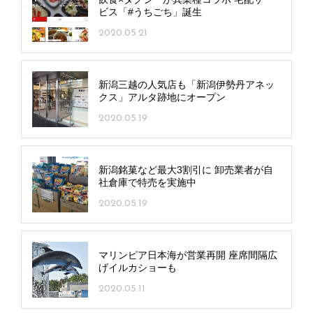
ビス「#うちごち」誕生
2020.05.21
新潟三越の人気店も「新潟伊勢丹アネッ
クス」アルタ跡地にオープン
2020.05.19
新潟銘菓など最大3割引に 卸売業者が自
社倉庫で特売を実施中
2020.05.19
マリンピア日本海が営業再開 座席間隔広
げイルカショーも
2020.05.11