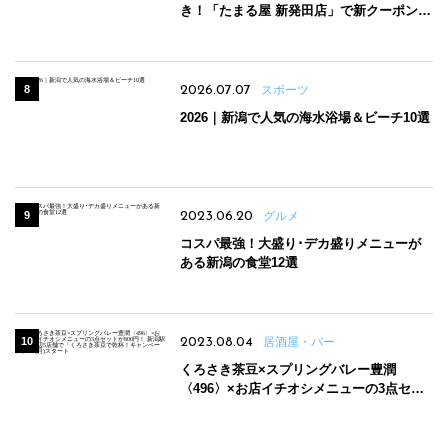
き！「たまる屋 新発田店」で新クーポン登
場
2026.07.07
スポーツ
2026｜新潟で人気の海水浴場＆ビーチ10選
2023.06.20
グルメ
コスパ最強！大盛り･デカ盛りメニューが
ある新潟の食堂12選
2023.08.04
居酒屋・バー
くろさき茶豆×スプリングバレー豊潤
〈496〉×お店イチオシメニューの3点セッ
トが800円！ 新潟駅周辺5店舗で「くろさき
茶豆で乾杯！キャンペーン」8/7(月)スター
ト