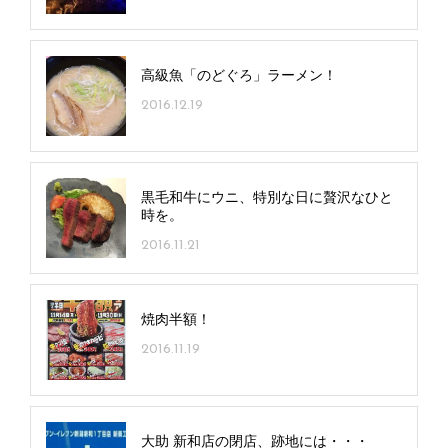
高級魚「のどぐろ」ラーメン！
2016.12.19
黒毛和牛にウニ、特別な日に贅沢なひと
時を。
2016.11.21
焼肉半額！
2016.11.19
大助 新和店の閉店、跡地には・・・