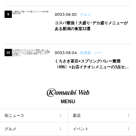
2023.06.20
グルメ
コスパ最強！大盛り･デカ盛りメニューが
ある新潟の食堂12選
2023.08.04
居酒屋・バー
くろさき茶豆×スプリングバレー豊潤
〈496〉×お店イチオシメニューの3点セッ
トが800円！ 新潟駅周辺5店舗で「くろさき
茶豆で乾杯！キャンペーン」8/7(月)スター
ト
MENU
街ニュース
新店
グルメ
イベント