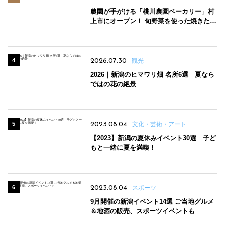
農園が手がける「桃川農園ベーカリー」村
上市にオープン！ 旬野菜を使った焼きたて
パンのほか、ジェラートやスムージーも
2026.07.30
観光
2026｜新潟のヒマワリ畑 名所6選 夏なら
ではの花の絶景
2023.08.04
文化・芸術・アート
【2023】新潟の夏休みイベント30選 子ど
もと一緒に夏を満喫！
2023.08.04
スポーツ
9月開催の新潟イベント14選 ご当地グルメ
＆地酒の販売、スポーツイベントも