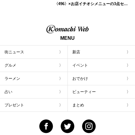
〈496〉×お店イチオシメニューの3点セッ
トが800円！ 新潟駅周辺5店舗で「くろさき
茶豆で乾杯！キャンペーン」8/7(月)スター
ト
MENU
街ニュース
新店
グルメ
イベント
ラーメン
おでかけ
占い
ビューティー
プレゼント
まとめ