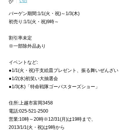
いの
バーゲン期間:1/1(火・祝)～1/3(木)
初売り:1/1(火・祝)9時～
割引率未定
※一部除外品あり
イベントなど:
●1/1(火・祝)干支絵皿プレゼント、振る舞いぜんざい
●1/2(水)初笑い大抽選会
●1/3(木)「特命戦隊ゴーバスターズショー」
住所:上越市富岡3458
電話:025-521-2500
営業:10時～20時※12/31(月)は19時まで、
2013/1/1(火・祝)は9時から