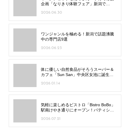
企画「なりきり体験フェア」新潟で
7/20(月･祝)、長岡で7/25(土)開催
2026.06.30
ワンジャンルを極める！新潟で話題沸騰
中の専門店9選
2026.06.23
体に優しい自然食品がそろうスーパー＆
カフェ「Sun San」中央区女池に誕生！
カフェも併設
2026.01.14
気軽に楽しめるビストロ「Bistro BoBo」
駅南けやき通りにオープン！パティシエ
監修デザートも
2026.07.21