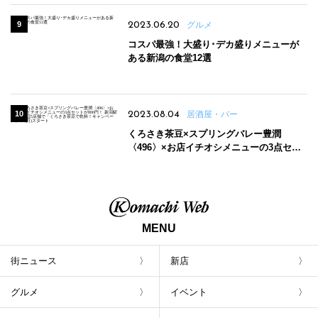
2023.06.20
グルメ
コスパ最強！大盛り･デカ盛りメニューが
ある新潟の食堂12選
2023.08.04
居酒屋・バー
くろさき茶豆×スプリングバレー豊潤
〈496〉×お店イチオシメニューの3点セッ
トが800円！ 新潟駅周辺5店舗で「くろさき
茶豆で乾杯！キャンペーン」8/7(月)スター
ト
MENU
街ニュース
新店
グルメ
イベント