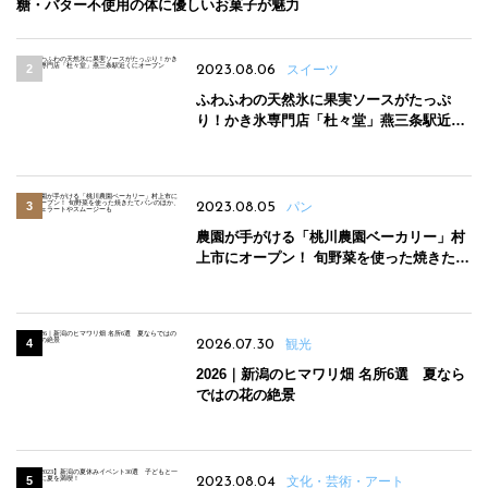
糖・バター不使用の体に優しいお菓子が魅力
2023.08.06
スイーツ
ふわふわの天然氷に果実ソースがたっぷ
り！かき氷専門店「杜々堂」燕三条駅近く
にオープン
2023.08.05
パン
農園が手がける「桃川農園ベーカリー」村
上市にオープン！ 旬野菜を使った焼きたて
パンのほか、ジェラートやスムージーも
2026.07.30
観光
2026｜新潟のヒマワリ畑 名所6選 夏なら
ではの花の絶景
2023.08.04
文化・芸術・アート