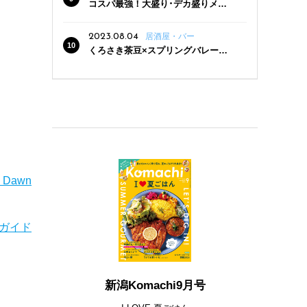
コスパ最強！大盛り･デカ盛りメニ
ューがある新潟の食堂12選
2023.08.04
居酒屋・バー
くろさき茶豆×スプリングバレー豊
潤〈496〉×お店イチオシメニューの
3点セットが800円！ 新潟駅周辺5店
舗で「くろさき茶豆で乾杯！キャン
ペーン」8/7(月)スタート
m Dawn
ガイド
新潟Komachi9月号