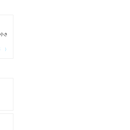
小さ
事 〉