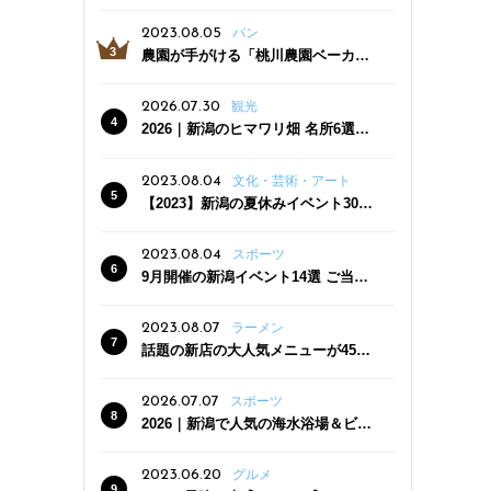
っぷり！かき氷専門店「杜々堂」燕
三条駅近くにオープン
2023.08.05
パン
農園が手がける「桃川農園ベーカリ
ー」村上市にオープン！ 旬野菜を使
った焼きたてパンのほか、ジェラー
2026.07.30
観光
トやスムージーも
2026｜新潟のヒマワリ畑 名所6選
夏ならではの花の絶景
2023.08.04
文化・芸術・アート
【2023】新潟の夏休みイベント30
選 子どもと一緒に夏を満喫！
2023.08.04
スポーツ
9月開催の新潟イベント14選 ご当地
グルメ＆地酒の販売、スポーツイベ
ントも
2023.08.07
ラーメン
話題の新店の大人気メニューが450
円引き！「たまる屋 新発田店」で新
クーポン登場
2026.07.07
スポーツ
2026｜新潟で人気の海水浴場＆ビー
チ10選
2023.06.20
グルメ