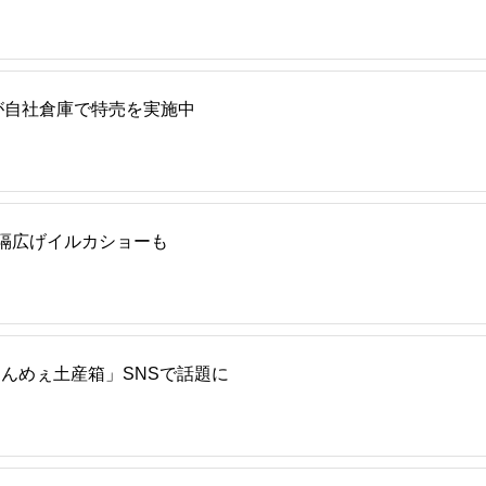
が自社倉庫で特売を実施中
隔広げイルカショーも
うんめぇ土産箱」SNSで話題に