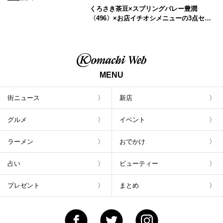
くろさき茶豆×スプリングバレー豊潤
〈496〉×お店イチオシメニューの3点セッ
トが800円！ 新潟駅周辺5店舗で「くろさき
茶豆で乾杯！キャンペーン」8/7(月)スター
ト
MENU
街ニュース
新店
グルメ
イベント
ラーメン
おでかけ
占い
ビューティー
プレゼント
まとめ