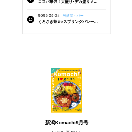
コスパ最強！大盛り･デカ盛りメニ
ューがある新潟の食堂12選
2023.08.04
居酒屋・バー
くろさき茶豆×スプリングバレー豊
潤〈496〉×お店イチオシメニューの
3点セットが800円！ 新潟駅周辺5店
舗で「くろさき茶豆で乾杯！キャン
ペーン」8/7(月)スタート
新潟Komachi9月号