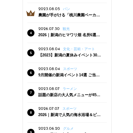
っぷり！かき氷専門店「杜々堂」燕
三条駅近くにオープン
2023.08.05
パン
農園が手がける「桃川農園ベーカリ
ー」村上市にオープン！ 旬野菜を使
った焼きたてパンのほか、ジェラー
2026.07.30
観光
トやスムージーも
2026｜新潟のヒマワリ畑 名所6選
夏ならではの花の絶景
2023.08.04
文化・芸術・アート
【2023】新潟の夏休みイベント30
選 子どもと一緒に夏を満喫！
2023.08.04
スポーツ
9月開催の新潟イベント14選 ご当地
グルメ＆地酒の販売、スポーツイベ
ントも
2023.08.07
ラーメン
話題の新店の大人気メニューが450
円引き！「たまる屋 新発田店」で新
クーポン登場
2026.07.07
スポーツ
2026｜新潟で人気の海水浴場＆ビー
チ10選
2023.06.20
グルメ