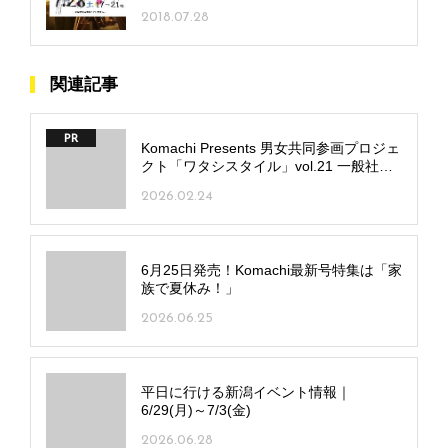
2018.07.28
関連記事
PR
Komachi Presents 男女共同参画プロジェ
クト「ワタシスタイル」vol.21 一般社団
法人 新潟県労働衛生医学協会附属 岩室リ
2026.02.24
ハビリテーション病院
6月25日発売！Komachi最新号特集は「家
族で夏休み！」
2026.06.25
平日に行ける新潟イベント情報｜
6/29(月)～7/3(金)
2026.06.28