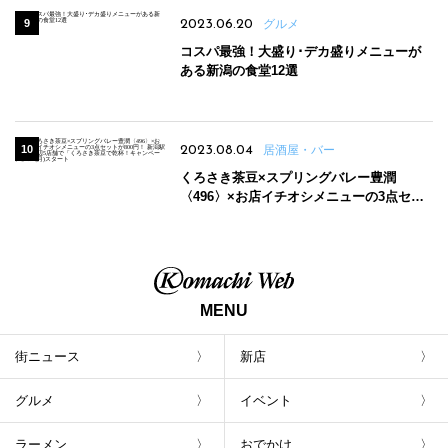
2023.06.20
グルメ
コスパ最強！大盛り･デカ盛りメニューが
ある新潟の食堂12選
2023.08.04
居酒屋・バー
くろさき茶豆×スプリングバレー豊潤
〈496〉×お店イチオシメニューの3点セッ
トが800円！ 新潟駅周辺5店舗で「くろさき
茶豆で乾杯！キャンペーン」8/7(月)スター
ト
MENU
街ニュース
新店
グルメ
イベント
ラーメン
おでかけ