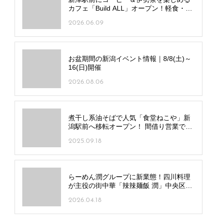
カフェ「Build ALL」オープン！軽食・手
作りスイーツをそろえ20時まで営業
2026.06.09
お盆期間の新潟イベント情報｜8/8(土)～
16(日)開催
2026.08.06
煮干し系油そばで人気「食堂ねこや」新
潟駅前へ移転オープン！ 間借り営業で朝
7時から昼まで営業
2025.09.18
らーめん潤グループに新業態！四川料理
が主役の街中華「辣辣麺飯 潤」中央区弁
天にオープン
2026.04.18