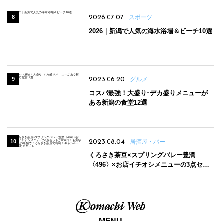
2026.07.07
スポーツ
2026｜新潟で人気の海水浴場＆ビーチ10選
2023.06.20
グルメ
コスパ最強！大盛り･デカ盛りメニューが
ある新潟の食堂12選
2023.08.04
居酒屋・バー
くろさき茶豆×スプリングバレー豊潤
〈496〉×お店イチオシメニューの3点セッ
トが800円！ 新潟駅周辺5店舗で「くろさき
茶豆で乾杯！キャンペーン」8/7(月)スター
ト
MENU