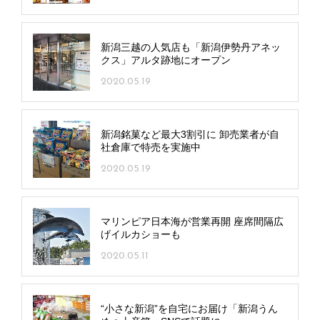
新潟三越の人気店も「新潟伊勢丹アネッ
クス」アルタ跡地にオープン
2020.05.19
新潟銘菓など最大3割引に 卸売業者が自
社倉庫で特売を実施中
2020.05.19
マリンピア日本海が営業再開 座席間隔広
げイルカショーも
2020.05.11
“小さな新潟”を自宅にお届け「新潟うん