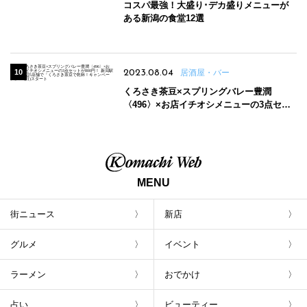
コスパ最強！大盛り･デカ盛りメニューが
ある新潟の食堂12選
2023.08.04
居酒屋・バー
くろさき茶豆×スプリングバレー豊潤
〈496〉×お店イチオシメニューの3点セッ
トが800円！ 新潟駅周辺5店舗で「くろさき
茶豆で乾杯！キャンペーン」8/7(月)スター
ト
MENU
街ニュース
新店
グルメ
イベント
ラーメン
おでかけ
占い
ビューティー