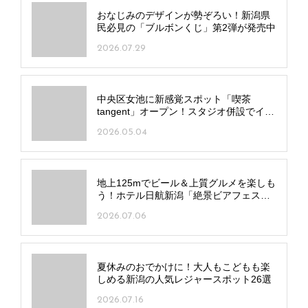
おなじみのデザインが勢ぞろい！新潟県
民必見の「ブルボンくじ」第2弾が発売中
2026.07.29
中央区女池に新感覚スポット「喫茶
tangent」オープン！スタジオ併設でイベ
ントも開催
2026.05.04
地上125mでビール＆上質グルメを楽しも
う！ホテル日航新潟「絶景ビアフェス
タ」が開幕
2026.07.06
夏休みのおでかけに！大人もこどもも楽
しめる新潟の人気レジャースポット26選
2026.07.16