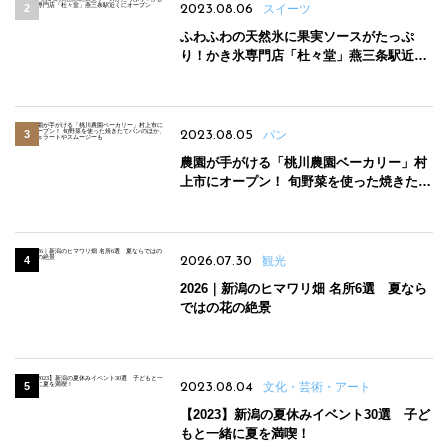
2023.08.06
スイーツ
ふわふわの天然氷に果実ソースがたっぷ
り！かき氷専門店「杜々堂」燕三条駅近く
にオープン
2023.08.05
パン
農園が手がける「桃川農園ベーカリー」村
上市にオープン！ 旬野菜を使った焼きたて
パンのほか、ジェラートやスムージーも
2026.07.30
観光
2026｜新潟のヒマワリ畑 名所6選 夏なら
ではの花の絶景
2023.08.04
文化・芸術・アート
【2023】新潟の夏休みイベント30選 子ど
もと一緒に夏を満喫！