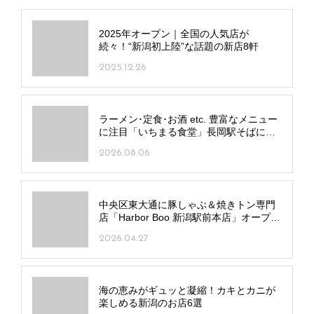
関連記事
2025年オープン｜全国の人気店が
続々！“新潟初上陸”な話題の新店8軒
2025.12.26
ラーメン･定食･お酒 etc. 豊富なメニュー
に注目「いちまる食堂」長岡駅そばにオ
ープン！
2026.08.06
中央区東大通に豚しゃぶ＆焼きトン専門
店「Harbor Boo 新潟駅前本店」オープ
ン！ 純白のビアンカとレアなお酒を堪能
2026.04.27
して