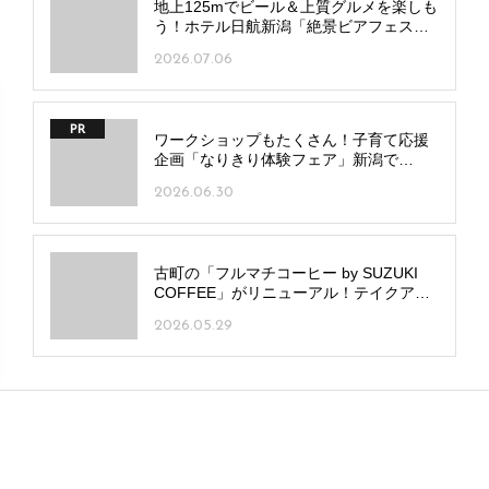
2026.06.12
地上125mでビール＆上質グルメを楽しも
う！ホテル日航新潟「絶景ビアフェス
タ」が開幕
2026.07.06
PR
ワークショップもたくさん！子育て応援
企画「なりきり体験フェア」新潟で
7/20(月･祝)、長岡で7/25(土)開催
2026.06.30
古町の「フルマチコーヒー by SUZUKI
COFFEE」がリニューアル！テイクアウ
ト窓・イートイン新設でメニューも進化
2026.05.29