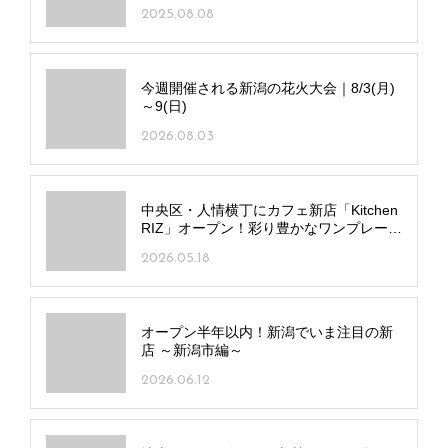
海の恵みがギュッと凝縮！カキとカニが
楽しめる新潟のお店6選
2025.08.08
今週開催される新潟の花火大会｜8/3(月)
～9(日)
2026.08.03
中央区・人情横丁にカフェ新店「Kitchen
RIZ」オープン！彩り豊かなワンプレート
ランチに自家製プリンも
2026.05.18
オープン半年以内！新潟でいま注目の新
店 ～新潟市編～