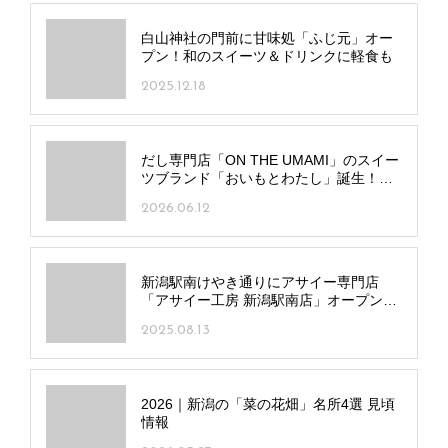
白山神社の門前に甘味処「ふじ元」オー
プン！和のスイーツ＆ドリンクに軽食も
2025.12.18
だし専門店「ON THE UMAMI」のスイー
ツブランド「おいもとわたし」誕生！だ
しの効いたイモスイーツがずらり
2026.06.12
新潟駅南けやき通りにアサイー専門店
「アサイー工房 新潟駅南店」オープン！
高濃度アサイーで自分好みの一杯を
2025.08.13
2026｜新潟の「菜の花畑」名所4選 見頃
情報