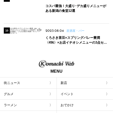
コスパ最強！大盛り･デカ盛りメニューが
ある新潟の食堂12選
2023.08.04
居酒屋・バー
くろさき茶豆×スプリングバレー豊潤
〈496〉×お店イチオシメニューの3点セッ
トが800円！ 新潟駅周辺5店舗で「くろさき
茶豆で乾杯！キャンペーン」8/7(月)スター
ト
MENU
街ニュース
新店
グルメ
イベント
ラーメン
おでかけ