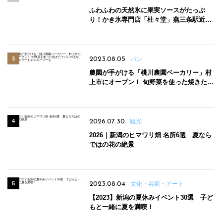
ふわふわの天然氷に果実ソースがたっぷ
り！かき氷専門店「杜々堂」燕三条駅近く
にオープン
2023.08.05
パン
農園が手がける「桃川農園ベーカリー」村
上市にオープン！ 旬野菜を使った焼きたて
パンのほか、ジェラートやスムージーも
2026.07.30
観光
2026｜新潟のヒマワリ畑 名所6選 夏なら
ではの花の絶景
2023.08.04
文化・芸術・アート
【2023】新潟の夏休みイベント30選 子ど
もと一緒に夏を満喫！