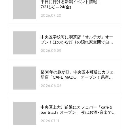
平日に行ける新潟イベント情報｜
7/21(火)～24(金)
2026.07.20
中央区学校町に喫茶店「オルテガ」オー
プン！ほのかな灯りの隠れ家空間で自慢
の深煎りコーヒーを
2026.05.22
築80年の趣が◎。中央区本町通にカフェ
新店「CAFE MADO」オープン！県産食
材の多彩なメニューに注目
2026.06.06
中央区上大川前通にカフェバー「cafe＆
bar triad」オープン！ 夜はお酒×音楽で贅
沢な夜更かしを
2026.07.11