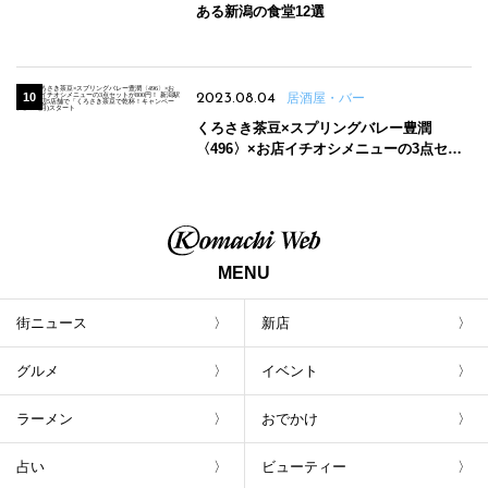
ある新潟の食堂12選
2023.08.04
居酒屋・バー
くろさき茶豆×スプリングバレー豊潤
〈496〉×お店イチオシメニューの3点セッ
トが800円！ 新潟駅周辺5店舗で「くろさき
茶豆で乾杯！キャンペーン」8/7(月)スター
ト
MENU
街ニュース
新店
グルメ
イベント
ラーメン
おでかけ
占い
ビューティー