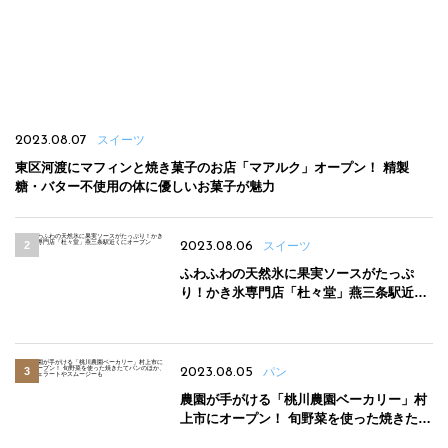
2023.08.07
スイーツ
東区河渡にマフィンと焼き菓子のお店「マアルク」オープン！ 精製
糖・バター不使用の体に優しいお菓子が魅力
2023.08.06
スイーツ
ふわふわの天然氷に果実ソースがたっぷ
り！かき氷専門店「杜々堂」燕三条駅近く
にオープン
2023.08.05
パン
農園が手がける「桃川農園ベーカリー」村
上市にオープン！ 旬野菜を使った焼きたて
パンのほか、ジェラートやスムージーも