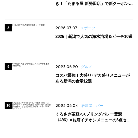
き！「たまる屋 新発田店」で新クーポン登
場
2026.07.07
スポーツ
2026｜新潟で人気の海水浴場＆ビーチ10選
2023.06.20
グルメ
コスパ最強！大盛り･デカ盛りメニューが
ある新潟の食堂12選
2023.08.04
居酒屋・バー
くろさき茶豆×スプリングバレー豊潤
〈496〉×お店イチオシメニューの3点セッ
トが800円！ 新潟駅周辺5店舗で「くろさき
茶豆で乾杯！キャンペーン」8/7(月)スター
ト