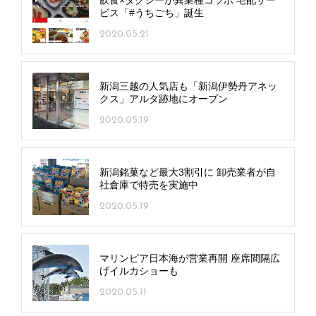
飲食×タクシーが異業種コラボ 宅配サー
ビス「#うちごち」誕生
2020.05.21
新潟三越の人気店も「新潟伊勢丹アネッ
クス」アルタ跡地にオープン
2020.05.19
新潟銘菓など最大3割引に 卸売業者が自
社倉庫で特売を実施中
2020.05.19
マリンピア日本海が営業再開 座席間隔広
げイルカショーも
2020.05.11