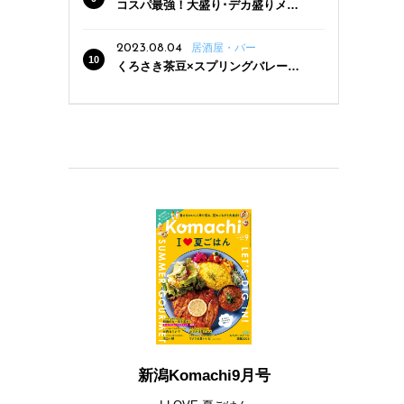
コスパ最強！大盛り･デカ盛りメニ
ューがある新潟の食堂12選
2023.08.04
居酒屋・バー
くろさき茶豆×スプリングバレー豊
潤〈496〉×お店イチオシメニューの
3点セットが800円！ 新潟駅周辺5店
舗で「くろさき茶豆で乾杯！キャン
ペーン」8/7(月)スタート
新潟Komachi9月号