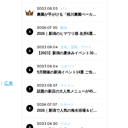
っぷり！かき氷専門店「杜々堂」燕
三条駅近くにオープン
2023.08.05
パン
農園が手がける「桃川農園ベーカリ
ー」村上市にオープン！ 旬野菜を使
った焼きたてパンのほか、ジェラー
2026.07.30
観光
トやスムージーも
2026｜新潟のヒマワリ畑 名所6選
夏ならではの花の絶景
2023.08.04
文化・芸術・アート
【2023】新潟の夏休みイベント30
選 子どもと一緒に夏を満喫！
2023.08.04
スポーツ
9月開催の新潟イベント14選 ご当地
グルメ＆地酒の販売、スポーツイベ
ントも
：
広東
2023.08.07
ラーメン
話題の新店の大人気メニューが450
円引き！「たまる屋 新発田店」で新
クーポン登場
2026.07.07
スポーツ
2026｜新潟で人気の海水浴場＆ビー
チ10選
2023.06.20
グルメ