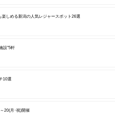
も楽しめる新潟の人気レジャースポット26選
設”5軒
チ10選
～20(月･祝)開催