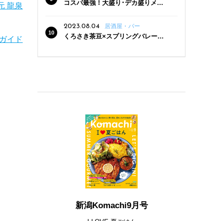
コスパ最強！大盛り･デカ盛りメニ
元 龍泉
ューがある新潟の食堂12選
2023.08.04
居酒屋・バー
くろさき茶豆×スプリングバレー豊
ガイド
潤〈496〉×お店イチオシメニューの
3点セットが800円！ 新潟駅周辺5店
舗で「くろさき茶豆で乾杯！キャン
ペーン」8/7(月)スタート
新潟Komachi9月号