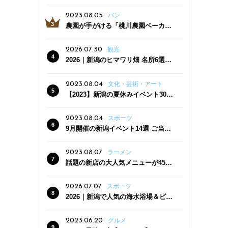
っぷり！かき氷専門店「杜々堂」燕
三条駅近くにオープン
2023.08.05
パン
農園が手がける「桃川農園ベーカリ
ー」村上市にオープン！ 旬野菜を使
った焼きたてパンのほか、ジェラー
2026.07.30
観光
トやスムージーも
2026｜新潟のヒマワリ畑 名所6選
夏ならではの花の絶景
2023.08.04
文化・芸術・アート
【2023】新潟の夏休みイベント30
選 子どもと一緒に夏を満喫！
2023.08.04
スポーツ
9月開催の新潟イベント14選 ご当地
グルメ＆地酒の販売、スポーツイベ
ントも
2023.08.07
ラーメン
話題の新店の大人気メニューが450
円引き！「たまる屋 新発田店」で新
クーポン登場
2026.07.07
スポーツ
2026｜新潟で人気の海水浴場＆ビー
チ10選
2023.06.20
グルメ