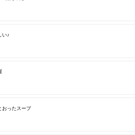
い♪
屋
とおったスープ