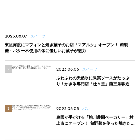
2023.08.07
スイーツ
東区河渡にマフィンと焼き菓子のお店「マアルク」オープン！ 精製
糖・バター不使用の体に優しいお菓子が魅力
2023.08.06
スイーツ
ふわふわの天然氷に果実ソースがたっぷ
り！かき氷専門店「杜々堂」燕三条駅近く
にオープン
2023.08.05
パン
農園が手がける「桃川農園ベーカリー」村
上市にオープン！ 旬野菜を使った焼きたて
パンのほか、ジェラートやスムージーも