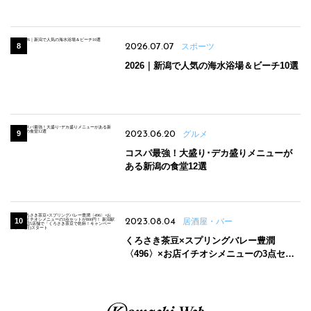
場
2026.07.07
スポーツ
2026｜新潟で人気の海水浴場＆ビーチ10選
2023.06.20
グルメ
コスパ最強！大盛り･デカ盛りメニューが
ある新潟の食堂12選
2023.08.04
居酒屋・バー
くろさき茶豆×スプリングバレー豊潤
〈496〉×お店イチオシメニューの3点セッ
トが800円！ 新潟駅周辺5店舗で「くろさき
茶豆で乾杯！キャンペーン」8/7(月)スター
ト