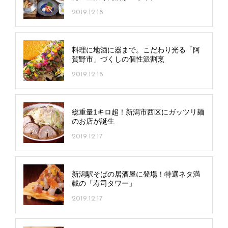
2019.12.18
料理に地酒に器まで。こだわり光る「阿
賀野市」づくしの個性派割烹
2019.12.18
総重量1キロ超！新潟市西区にガッツリ麺
のお店が誕生
2019.12.17
新潟駅そばの居酒屋に登場！特選ネタ満
載の「寿司タワー」
2019.12.17