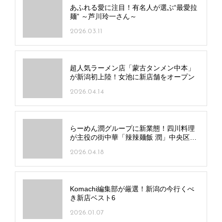
あふれる愛に注目！有名人が選ぶ“最愛拉
麺” ～芦川玲一さん～
2026.03.11
超人気ラーメン店「蒙古タンメン中本」
が新潟初上陸！女池に新店舗をオープン
2026.04.14
らーめん潤グループに新業態！四川料理
が主役の街中華「辣辣麺飯 潤」中央区弁
天にオープン
2026.04.18
Komachi編集部が厳選！新潟の今行くべ
き新店ベスト6
2026.01.07