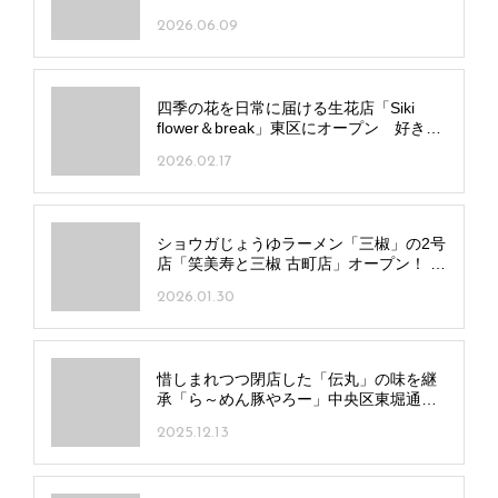
2026.06.09
四季の花を日常に届ける生花店「Siki
flower＆break」東区にオープン 好きな
花で作るアレンジメント体験も開催
2026.02.17
ショウガじょうゆラーメン「三椒」の2号
店「笑美寿と三椒 古町店」オープン！ 多
彩な餃子を食べ飲み放題で
2026.01.30
惜しまれつつ閉店した「伝丸」の味を継
承「ら～めん豚やろー」中央区東堀通に
オープン！
2025.12.13