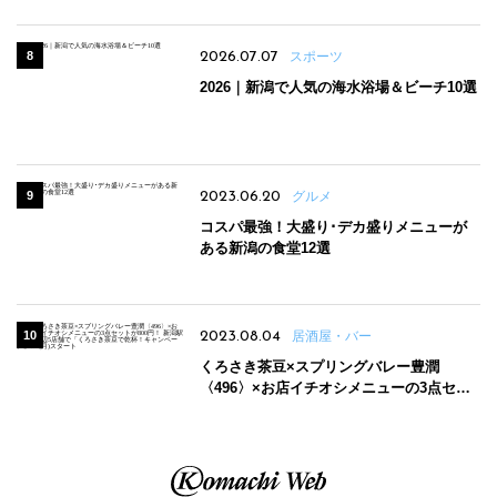
2026.07.07
スポーツ
2026｜新潟で人気の海水浴場＆ビーチ10選
2023.06.20
グルメ
コスパ最強！大盛り･デカ盛りメニューが
ある新潟の食堂12選
2023.08.04
居酒屋・バー
くろさき茶豆×スプリングバレー豊潤
〈496〉×お店イチオシメニューの3点セッ
トが800円！ 新潟駅周辺5店舗で「くろさき
茶豆で乾杯！キャンペーン」8/7(月)スター
ト