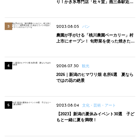
り！かき氷専門店「杜々堂」燕三条駅近く
にオープン
2023.08.05
パン
農園が手がける「桃川農園ベーカリー」村
上市にオープン！ 旬野菜を使った焼きたて
パンのほか、ジェラートやスムージーも
2026.07.30
観光
2026｜新潟のヒマワリ畑 名所6選 夏なら
ではの花の絶景
2023.08.04
文化・芸術・アート
【2023】新潟の夏休みイベント30選 子ど
もと一緒に夏を満喫！