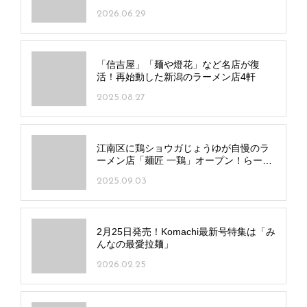
ングでアレンジも
2026.06.29
「信吉屋」「麺や燈花」など名店が復
活！再始動した新潟のラーメン店4軒
2025.08.27
江南区に鶏ショウガじょうゆが自慢のラ
ーメン店「麺匠 一鶏」オープン！らーめ
んみずさわが監修
2025.09.03
2月25日発売！Komachi最新号特集は「み
んなの最愛拉麺」
2026.02.25