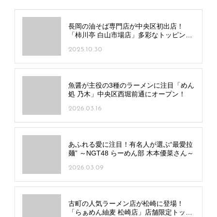
長岡の油そば専門店が中央区初出店！
「柿川亭 白山市場店」多彩なトッピング
で自分好みの一杯を
2025.10.30
魚醤が主役の3種のラーメンに注目「めん
処 乃木」中央区西堀前通にオープン！
2026.03.16
あふれる愛に注目！有名人が選ぶ“最愛拉
麺” ～NGT48 らーめん部 木本優菜さん～
2026.03.09
古町の人気ラーメン店が松崎に登場！
「らぁめん紬麦 松崎店」店舗限定トッピ