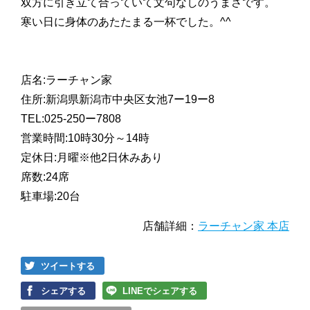
双方に引き立て合っていて文句なしのうまさです。
寒い日に身体のあたたまる一杯でした。^^
店名:ラーチャン家
住所:新潟県新潟市中央区女池7ー19ー8
TEL:025-250ー7808
営業時間:10時30分～14時
定休日:月曜※他2日休みあり
席数:24席
駐車場:20台
店舗詳細：
ラーチャン家 本店
ツイートする
シェアする
LINEでシェアする