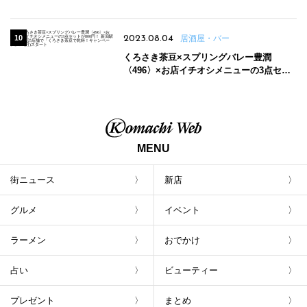
2023.08.04
居酒屋・バー
くろさき茶豆×スプリングバレー豊潤
〈496〉×お店イチオシメニューの3点セッ
トが800円！ 新潟駅周辺5店舗で「くろさき
茶豆で乾杯！キャンペーン」8/7(月)スター
ト
MENU
街ニュース
新店
グルメ
イベント
ラーメン
おでかけ
占い
ビューティー
プレゼント
まとめ