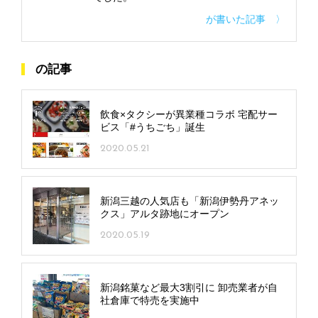
が書いた記事 〉
の記事
飲食×タクシーが異業種コラボ 宅配サー
ビス「#うちごち」誕生
2020.05.21
新潟三越の人気店も「新潟伊勢丹アネッ
クス」アルタ跡地にオープン
2020.05.19
新潟銘菓など最大3割引に 卸売業者が自
社倉庫で特売を実施中