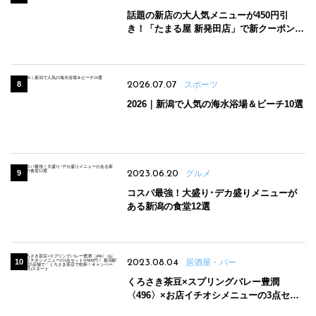
話題の新店の大人気メニューが450円引
き！「たまる屋 新発田店」で新クーポン登
場
2026.07.07
スポーツ
2026｜新潟で人気の海水浴場＆ビーチ10選
2023.06.20
グルメ
コスパ最強！大盛り･デカ盛りメニューが
ある新潟の食堂12選
2023.08.04
居酒屋・バー
くろさき茶豆×スプリングバレー豊潤
〈496〉×お店イチオシメニューの3点セッ
トが800円！ 新潟駅周辺5店舗で「くろさき