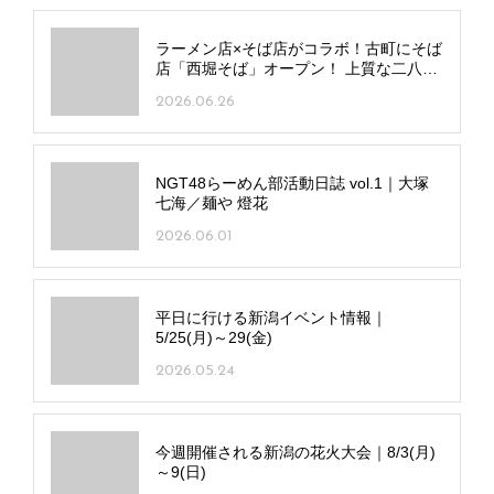
ラーメン店×そば店がコラボ！古町にそば
店「西堀そば」オープン！ 上質な二八そ
ばをお酒や料理と
2026.06.26
NGT48らーめん部活動日誌 vol.1｜大塚
七海／麺や 燈花
2026.06.01
平日に行ける新潟イベント情報｜
5/25(月)～29(金)
2026.05.24
今週開催される新潟の花火大会｜8/3(月)
～9(日)