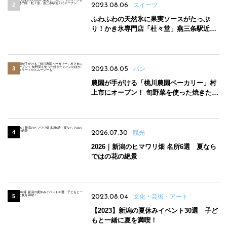
2023.08.06
スイーツ
ふわふわの天然氷に果実ソースがたっぷ
り！かき氷専門店「杜々堂」燕三条駅近く
にオープン
2023.08.05
パン
農園が手がける「桃川農園ベーカリー」村
上市にオープン！ 旬野菜を使った焼きたて
パンのほか、ジェラートやスムージーも
2026.07.30
観光
2026｜新潟のヒマワリ畑 名所6選 夏なら
ではの花の絶景
2023.08.04
文化・芸術・アート
【2023】新潟の夏休みイベント30選 子ど
もと一緒に夏を満喫！