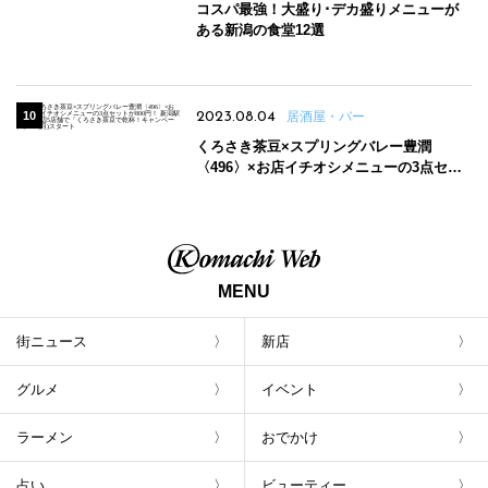
コスパ最強！大盛り･デカ盛りメニューが
ある新潟の食堂12選
2023.08.04
居酒屋・バー
くろさき茶豆×スプリングバレー豊潤
〈496〉×お店イチオシメニューの3点セッ
トが800円！ 新潟駅周辺5店舗で「くろさき
茶豆で乾杯！キャンペーン」8/7(月)スター
ト
MENU
街ニュース
新店
グルメ
イベント
ラーメン
おでかけ
占い
ビューティー