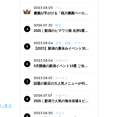
っぷり！かき氷専門店「杜々堂」燕
三条駅近くにオープン
2023.08.05
パン
農園が手がける「桃川農園ベーカリ
ー」村上市にオープン！ 旬野菜を使
った焼きたてパンのほか、ジェラー
2026.07.30
観光
トやスムージーも
2026｜新潟のヒマワリ畑 名所6選
夏ならではの花の絶景
2023.08.04
文化・芸術・アート
【2023】新潟の夏休みイベント30
選 子どもと一緒に夏を満喫！
2023.08.04
スポーツ
9月開催の新潟イベント14選 ご当地
グルメ＆地酒の販売、スポーツイベ
ントも
2023.08.07
ラーメン
話題の新店の大人気メニューが450
円引き！「たまる屋 新発田店」で新
クーポン登場
2026.07.07
スポーツ
2026｜新潟で人気の海水浴場＆ビー
ラ･タイ
チ10選
2023.06.20
グルメ