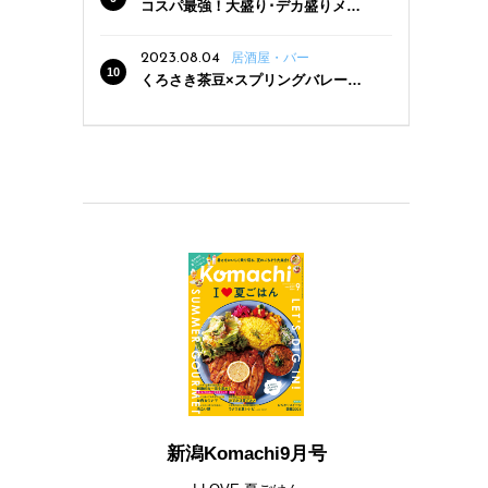
コスパ最強！大盛り･デカ盛りメニ
ューがある新潟の食堂12選
2023.08.04
居酒屋・バー
くろさき茶豆×スプリングバレー豊
潤〈496〉×お店イチオシメニューの
3点セットが800円！ 新潟駅周辺5店
舗で「くろさき茶豆で乾杯！キャン
ペーン」8/7(月)スタート
新潟Komachi9月号