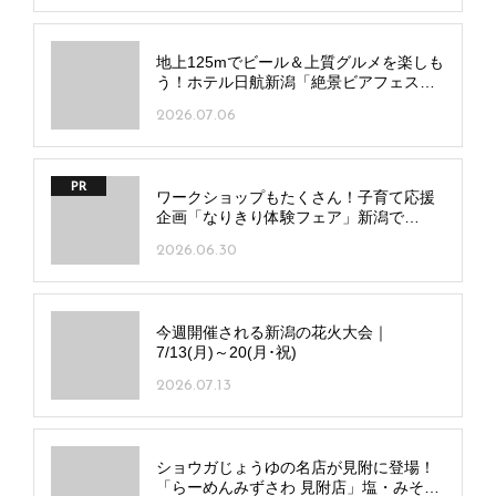
地上125mでビール＆上質グルメを楽しも
う！ホテル日航新潟「絶景ビアフェス
タ」が開幕
2026.07.06
PR
ワークショップもたくさん！子育て応援
企画「なりきり体験フェア」新潟で
7/20(月･祝)、長岡で7/25(土)開催
2026.06.30
今週開催される新潟の花火大会｜
7/13(月)～20(月･祝)
2026.07.13
ショウガじょうゆの名店が見附に登場！
「らーめんみずさわ 見附店」塩・みそ・