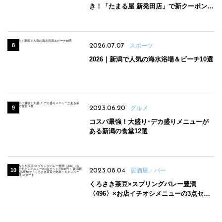
き！「たまる屋 新発田店」で新クーポン登
場
2026.07.07
スポーツ
2026｜新潟で人気の海水浴場＆ビーチ10選
2023.06.20
グルメ
コスパ最強！大盛り･デカ盛りメニューが
ある新潟の食堂12選
2023.08.04
居酒屋・バー
くろさき茶豆×スプリングバレー豊潤
〈496〉×お店イチオシメニューの3点セッ
トが800円！ 新潟駅周辺5店舗で「くろさき
茶豆で乾杯！キャンペーン」8/7(月)スター
ト