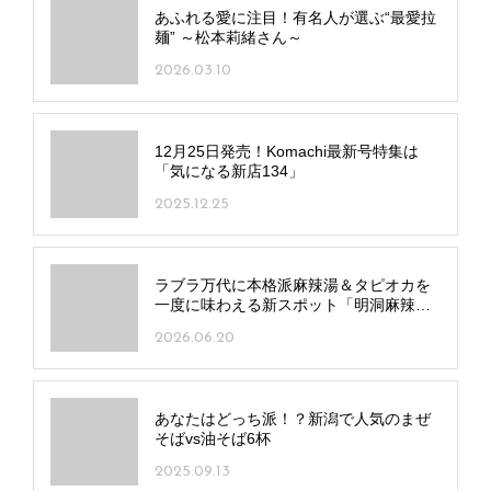
あふれる愛に注目！有名人が選ぶ“最愛拉
麺” ～松本莉緒さん～
2026.03.10
12月25日発売！Komachi最新号特集は
「気になる新店134」
2025.12.25
ラブラ万代に本格派麻辣湯＆タピオカを
一度に味わえる新スポット「明洞麻辣湯
／羊一茶」オープン！
2026.06.20
あなたはどっち派！？新潟で人気のまぜ
そばvs油そば6杯
2025.09.13