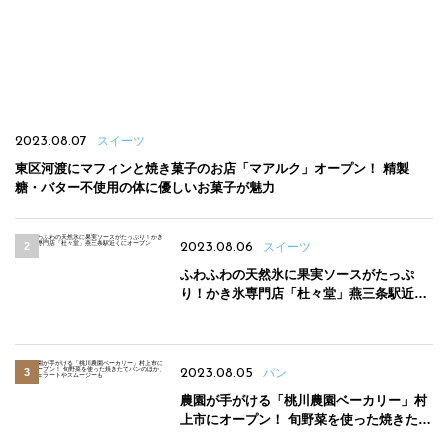
2023.08.07
スイーツ
東区河渡にマフィンと焼き菓子のお店「マアルク」オープン！ 精製
糖・バター不使用の体に優しいお菓子が魅力
2023.08.06
スイーツ
ふわふわの天然氷に果実ソースがたっぷ
り！かき氷専門店「杜々堂」燕三条駅近く
にオープン
2023.08.05
パン
農園が手がける「桃川農園ベーカリー」村
上市にオープン！ 旬野菜を使った焼きたて
パンのほか、ジェラートやスムージーも