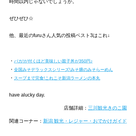
時間以内じゃないでしょうか。
ぜひぜひ☆
他、最近のfuruさん人気の投稿ベスト3はこれ↓
・
バカ!が付くほど美味しい親子丼が350円♪
・
全国みそデラックスシリーズ!みそ膳のみそらーめん
・
スープまで完食!これこそ新潟ラーメンの本丸
have alucky day.
店舗詳細：
三川観光きのこ園
関連コーナー：
新潟 観光・レジャー・おでかけガイド