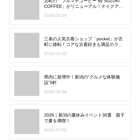
古町の「フルマチコーヒー by SUZUKI
COFFEE」がリニューアル！テイクアウ
ト窓・イートイン新設でメニューも進化
2026.05.29
三条の人気古着ショップ「pocket」が古
町に移転！コアな古着好きも満足のライ
ンアップを手頃な価格で
2026.05.30
県内に急増中！新潟の“グルメな体験施
設”5軒
2026.06.08
2026｜新潟の夏休みイベント30選 親子
で夏を満喫！
2026.07.22