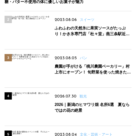
糖・バター不使用の体に優しいお菓子が魅力
2023.08.06
スイーツ
ふわふわの天然氷に果実ソースがたっぷ
り！かき氷専門店「杜々堂」燕三条駅近く
にオープン
2023.08.05
パン
農園が手がける「桃川農園ベーカリー」村
上市にオープン！ 旬野菜を使った焼きたて
パンのほか、ジェラートやスムージーも
2026.07.30
観光
2026｜新潟のヒマワリ畑 名所6選 夏なら
ではの花の絶景
2023.08.04
文化・芸術・アート