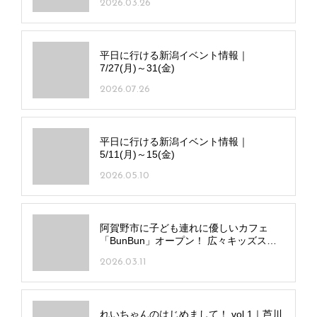
2026.03.26
ーバーも
平日に行ける新潟イベント情報｜
7/27(月)～31(金)
2026.07.26
平日に行ける新潟イベント情報｜
5/11(月)～15(金)
2026.05.10
阿賀野市に子ども連れに優しいカフェ
「BunBun」オープン！ 広々キッズスペ
ース・おむつ交換台・ベビーベットも
2026.03.11
れいちゃんのはじめまして！ vol.1｜芦川