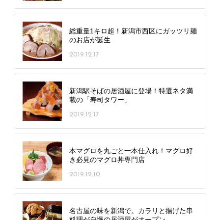
総重量1キロ超！新潟市西区にガッツリ麺
のお店が誕生
2019.12.17
新潟駅そばの居酒屋に登場！特選ネタ満
載の「寿司タワー」
2019.12.17
本マグロを丸ごと一本仕入れ！マグロ好
き必見のマグロ丼専門店
2019.12.10
名古屋の味を新潟で。カラリと揚げた串
料理が自慢の居酒屋がオープン