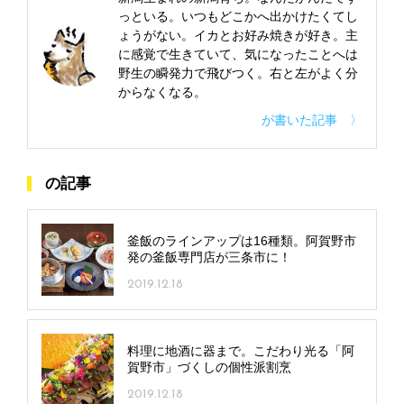
っといる。いつもどこかへ出かけたくてし
ょうがない。イカとお好み焼きが好き。主
に感覚で生きていて、気になったことへは
野生の瞬発力で飛びつく。右と左がよく分
からなくなる。
が書いた記事 〉
の記事
釜飯のラインアップは16種類。阿賀野市
発の釜飯専門店が三条市に！
2019.12.18
料理に地酒に器まで。こだわり光る「阿
賀野市」づくしの個性派割烹
2019.12.18