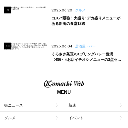
2023.06.20
グルメ
コスパ最強！大盛り･デカ盛りメニューが
ある新潟の食堂12選
2023.08.04
居酒屋・バー
くろさき茶豆×スプリングバレー豊潤
〈496〉×お店イチオシメニューの3点セッ
トが800円！ 新潟駅周辺5店舗で「くろさき
茶豆で乾杯！キャンペーン」8/7(月)スター
ト
MENU
街ニュース
新店
グルメ
イベント