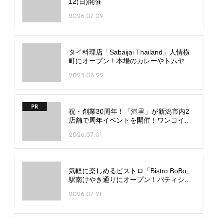
12(日)開催
2026.07.09
タイ料理店「Sabaijai Thailand」人情横
町にオープン！本場のカレーやトムヤム
クンのほか一品料理も
2025.08.22
PR
祝・創業30周年！「満里」が新潟市内2
店舗で周年イベントを開催！ワンコイン
麺や豪華抽選会も
2026.07.01
気軽に楽しめるビストロ「Bistro BoBo」
駅南けやき通りにオープン！パティシエ
監修デザートも
2026.07.21