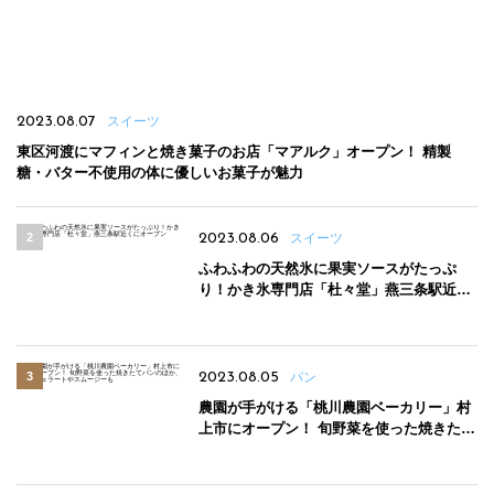
2023.08.07
スイーツ
東区河渡にマフィンと焼き菓子のお店「マアルク」オープン！ 精製
糖・バター不使用の体に優しいお菓子が魅力
2023.08.06
スイーツ
ふわふわの天然氷に果実ソースがたっぷ
り！かき氷専門店「杜々堂」燕三条駅近く
にオープン
2023.08.05
パン
農園が手がける「桃川農園ベーカリー」村
上市にオープン！ 旬野菜を使った焼きたて
パンのほか、ジェラートやスムージーも