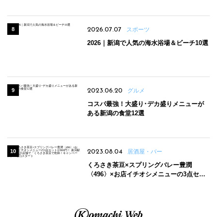
場
2026.07.07
スポーツ
2026｜新潟で人気の海水浴場＆ビーチ10選
2023.06.20
グルメ
コスパ最強！大盛り･デカ盛りメニューが
ある新潟の食堂12選
2023.08.04
居酒屋・バー
くろさき茶豆×スプリングバレー豊潤
〈496〉×お店イチオシメニューの3点セッ
トが800円！ 新潟駅周辺5店舗で「くろさき
茶豆で乾杯！キャンペーン」8/7(月)スター
ト